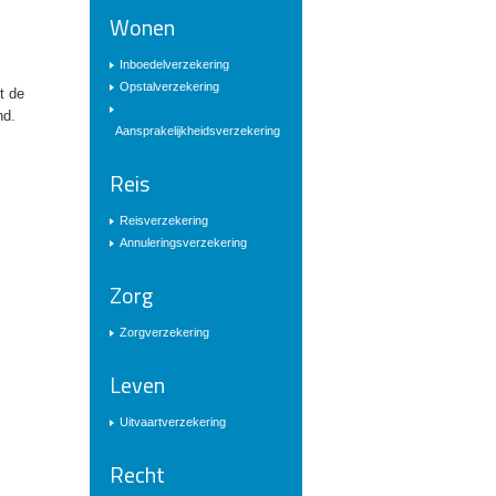
Wonen
Inboedelverzekering
Opstalverzekering
t de
nd.
Aansprakelijkheidsverzekering
Reis
Reisverzekering
Annuleringsverzekering
Zorg
Zorgverzekering
Leven
Uitvaartverzekering
Recht