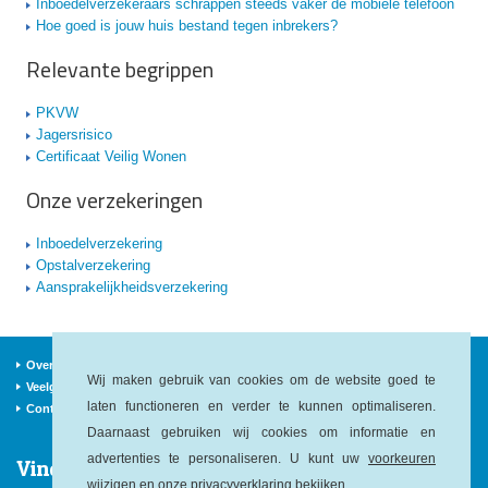
Inboedelverzekeraars schrappen steeds vaker de mobiele telefoon
Hoe goed is jouw huis bestand tegen inbrekers?
Relevante begrippen
PKVW
Jagersrisico
Certificaat Veilig Wonen
Onze verzekeringen
Inboedelverzekering
Opstalverzekering
Aansprakelijkheidsverzekering
Over ons
Verzekeraars
Nieuws
Wij maken gebruik van cookies om de website goed te
Veelgestelde vragen
Begrippen
Sitemap
laten functioneren en verder te kunnen optimaliseren.
Contact
Daarnaast gebruiken wij cookies om informatie en
advertenties te personaliseren. U kunt uw
voorkeuren
Vind ons op:
wijzigen en onze
privacyverklaring
bekijken.