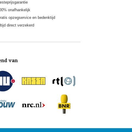
esteprijsgarantie
00% onafhankelijk
ratis opzegservice en bedenktijd
ltijd direct verzekerd
end van