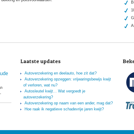
B
1
G
A
Laatste updates
Bek
aude
Autoverzekering en deelauto, hoe zit dat?
Autoverzekering opzeggen: vrijwaringsbewijs kwijt
of verloren, wat nu?
an
Autosleutel kwijt… Wat vergoedt je
,
autoverzekering?
Autoverzekering op naam van een ander, mag dat?
Hoe raak ik negatieve schadevrije jaren kwijt?