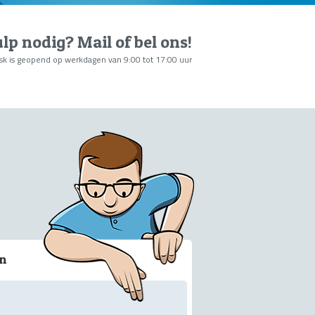
lp nodig?
Mail of bel ons
!
sk is geopend op werkdagen van 9:00 tot 17:00 uur
en