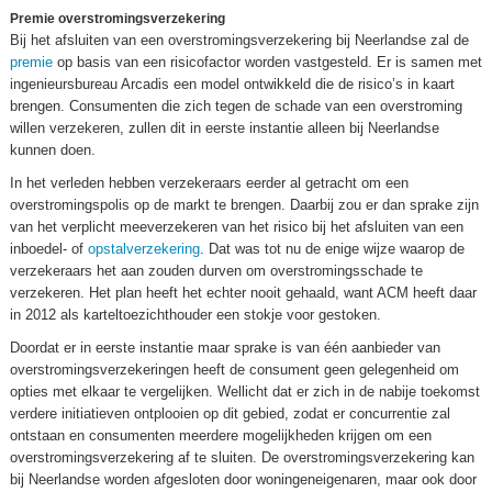
Premie overstromingsverzekering
Bij het afsluiten van een overstromingsverzekering bij Neerlandse zal de
premie
op basis van een risicofactor worden vastgesteld. Er is samen met
ingenieursbureau Arcadis een model ontwikkeld die de risico’s in kaart
brengen. Consumenten die zich tegen de schade van een overstroming
willen verzekeren, zullen dit in eerste instantie alleen bij Neerlandse
kunnen doen.
In het verleden hebben verzekeraars eerder al getracht om een
overstromingspolis op de markt te brengen. Daarbij zou er dan sprake zijn
van het verplicht meeverzekeren van het risico bij het afsluiten van een
inboedel- of
opstalverzekering
. Dat was tot nu de enige wijze waarop de
verzekeraars het aan zouden durven om overstromingsschade te
verzekeren. Het plan heeft het echter nooit gehaald, want ACM heeft daar
in 2012 als karteltoezichthouder een stokje voor gestoken.
Doordat er in eerste instantie maar sprake is van één aanbieder van
overstromingsverzekeringen heeft de consument geen gelegenheid om
opties met elkaar te vergelijken. Wellicht dat er zich in de nabije toekomst
verdere initiatieven ontplooien op dit gebied, zodat er concurrentie zal
ontstaan en consumenten meerdere mogelijkheden krijgen om een
overstromingsverzekering af te sluiten. De overstromingsverzekering kan
bij Neerlandse worden afgesloten door woningeneigenaren, maar ook door