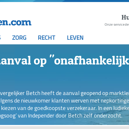
Hu
Onze servicede
S
ZORG
RECHT
LEVEN
aanval op "onafhankelijk
vergelijker Betch heeft de aanval geopend op marktle
olgens de nieuwkomer klanten werven met nepkortinge
 kiezen van de goedkoopste verzekeraar. In een ludiek
ngsoog’ van Independer door Betch zelf onderzocht.