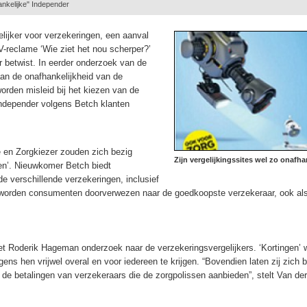
ankelijke" Independer
lijker voor verzekeringen, een aanval
-reclame ‘Wie ziet het nou scherper?’
r betwist. In eerder onderzoek van de
aan de onafhankelijkheid van de
orden misleid bij het kiezen van de
ndepender volgens Betch klanten
e en Zorgkiezer zouden zich bezig
Zijn vergelijkingssites wel zo onafha
en’. Nieuwkomer Betch biedt
 verschillende verzekeringen, inclusief
ns worden consumenten doorverwezen naar de goedkoopste verzekeraar, ook al
et Roderik Hageman onderzoek naar de verzekeringsvergelijkers. ‘Kortingen’ 
gens hen vrijwel overal en voor iedereen te krijgen. “Bovendien laten zij zich b
r de betalingen van verzekeraars die de zorgpolissen aanbieden”, stelt Van de