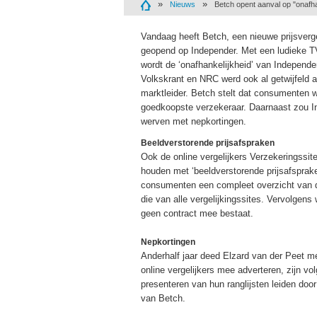
Nieuws
Betch opent aanval op "onafh
Vandaag heeft Betch, een nieuwe prijsverge
geopend op Independer. Met een ludieke TV
wordt de ‘onafhankelijkheid’ van Independe
Volkskrant en NRC werd ook al getwijfeld 
marktleider. Betch stelt dat consumenten w
goedkoopste verzekeraar. Daarnaast zou I
werven met nepkortingen.
Beeldverstorende prijsafspraken
Ook de online vergelijkers Verzekeringssit
houden met ‘beeldverstorende prijsafsprak
consumenten een compleet overzicht van de
die van alle vergelijkingssites. Vervolge
geen contract mee bestaat.
Nepkortingen
Anderhalf jaar deed Elzard van der Peet m
online vergelijkers mee adverteren, zijn vol
presenteren van hun ranglijsten leiden doo
van Betch.