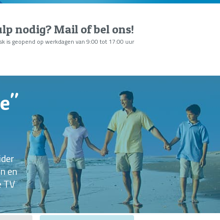
lp nodig?
Mail of bel ons
!
sk is geopend op werkdagen van 9:00 tot 17:00 uur
e"
ider
n en
e TV