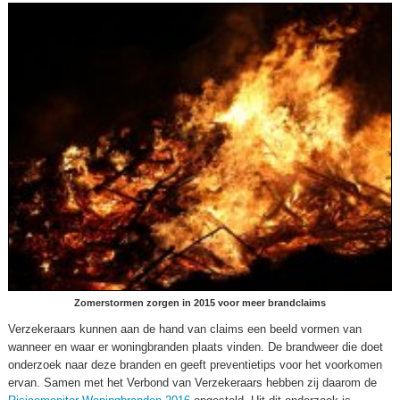
Zomerstormen zorgen in 2015 voor meer brandclaims
Verzekeraars kunnen aan de hand van claims een beeld vormen van
wanneer en waar er woningbranden plaats vinden. De brandweer die doet
onderzoek naar deze branden en geeft preventietips voor het voorkomen
ervan. Samen met het Verbond van Verzekeraars hebben zij daarom de