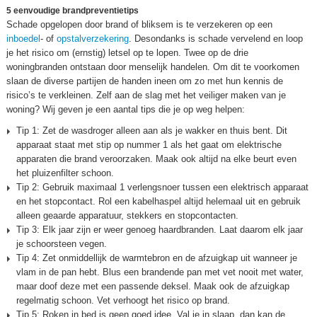
5 eenvoudige brandpreventietips
Schade opgelopen door brand of bliksem is te verzekeren op een
inboedel
- of
opstalverzekering
. Desondanks is schade vervelend en loop
je het risico om (ernstig) letsel op te lopen. Twee op de drie
woningbranden ontstaan door menselijk handelen. Om dit te voorkomen
slaan de diverse partijen de handen ineen om zo met hun kennis de
risico’s te verkleinen. Zelf aan de slag met het veiliger maken van je
woning? Wij geven je een aantal tips die je op weg helpen:
Tip 1: Zet de wasdroger alleen aan als je wakker en thuis bent. Dit
apparaat staat met stip op nummer 1 als het gaat om elektrische
apparaten die brand veroorzaken. Maak ook altijd na elke beurt even
het pluizenfilter schoon.
Tip 2: Gebruik maximaal 1 verlengsnoer tussen een elektrisch apparaat
en het stopcontact. Rol een kabelhaspel altijd helemaal uit en gebruik
alleen geaarde apparatuur, stekkers en stopcontacten.
Tip 3: Elk jaar zijn er weer genoeg haardbranden. Laat daarom elk jaar
je schoorsteen vegen.
Tip 4: Zet onmiddellijk de warmtebron en de afzuigkap uit wanneer je
vlam in de pan hebt. Blus een brandende pan met vet nooit met water,
maar doof deze met een passende deksel. Maak ook de afzuigkap
regelmatig schoon. Vet verhoogt het risico op brand.
Tip 5: Roken in bed is geen goed idee. Val je in slaap, dan kan de