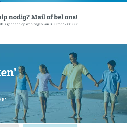
lp nodig?
Mail of bel ons
!
sk is geopend op werkdagen van 9:00 tot 17:00 uur
ten’
eer