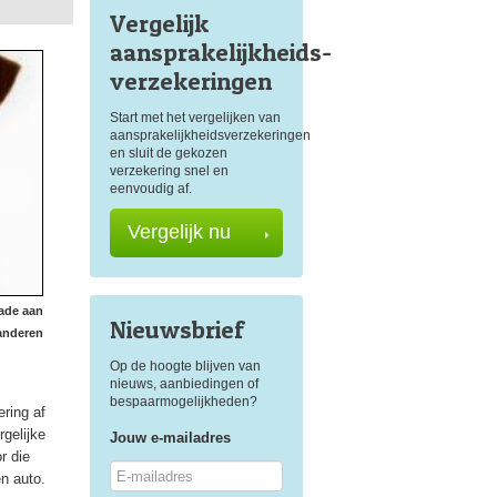
Vergelijk
aansprakelijkheids
-
verzekeringen
Start met het vergelijken van
aansprakelijkheidsverzekeringen
en sluit de gekozen
verzekering snel en
eenvoudig af.
Vergelijk nu
hade aan
Nieuwsbrief
anderen
Op de hoogte blijven van
nieuws, aanbiedingen of
bespaarmogelijkheden?
ring af
rgelijke
Jouw e-mailadres
r die
en auto.