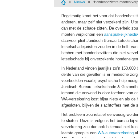
Nieuws
‘Hondenbezitters moeten verpl
Regelmatig komt het voor dat hondenbezit
anderen, maar zelf niet verzekerd zijn. Uitein
dan met de schade zitten. De overheid zo
moeten verplichten een
aansprakelijkheids
daarvoor pleit Juridisch Bureau Letselsch
letselschadejuristen zouden in de helft va
hebben met hondenbezitters die niet verzek
letselschade bij onverzekerde hondeneigena
In Nederland vinden jaarlijks zo’n 150.000 b
derde van die gevallen is er medische zorg
voorbeelden waarbij psychische hulp nodig i
Juridisch Bureau Letselschade & Gezondh
iemand die verwond is door toedoen van e
WA-verzekering kost bijna niets en als de 
afgesloten, blijven de slachtoffers met de
Het probleem zou relatief eenvoudig worden
te sluiten. Deze is volgens het bureau bij v
verzekering zou dan ook helemaal niet kost
laatste groep is een
WA-autoverzekering
al