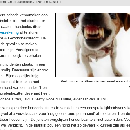
icht aansprakelijkheidsverzekering afsluiten’
ters schade veroorzaken aan
delijk blijft het slachtoffer
u daarom hondenbezitters
verzekering
af te sluiten,
ade & Gezondheidsrecht. De
n de gevallen te maken
erd zijn. Vervolgens is
ren moeilijk te verhalen.
ijtincidenten plaats. In een
 nodig. Daarnaast zijn er ook
s. Bijna dagelijks krijgt
eidsrecht te maken met
Veel hondenbezitters niet verzekerd voor sc
en hond van een ander. “Een
hondenbezitter deze niet heeft
 schade zitten,” aldus Steffy Roos du Maine, eigenaar van JBL&G.
 verholpen door hondenbezitters te verplichten een aansprakelijkheidsverzeke
rijwel alle verzekeraars voor ‘nog geen 4 euro per maand’ af te sluiten. Een de
baar hoeven zijn. De juristen vergelijken hondenbezitters met auto rijden. Voo
 wel verplicht. In de praktijk zou een hond net zo gevaarlijk kunnen zijn als e