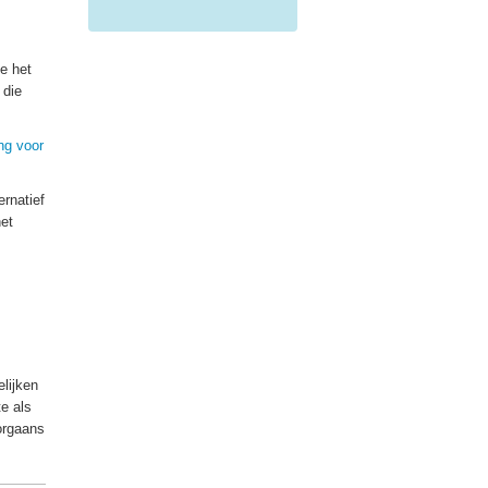
e het
 die
ing voor
ernatief
het
lijken
e als
orgaans