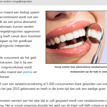
en andere vergelijkingssites
elke maand een bedrag sparen
gecombineerd wordt met een
t als een prima alternatief
rzekeraars kunnen worden
 vergelijkingssites opgenomen
rg heeft vanuit deze boosheid
gegaan op het goedkope
lijkingssite Independer.
n de consument als het geld
tskosten. Dat is bij een
n zorgverzekeraar wordt
Ixorg neemt met alternatieve tandartsver
et elke maand een
premie
en
Independer op de hak in com
ekeraar.
tief voor een tandartsverzekering al 5.000 consumenten klant geworden van ixo
 het jaar 2013 gelanceerd en heeft in die korte tijd dan ook een aardige groei
g moeten wennen aan het idee dat er zelf gespaard wordt voor tandartskosten 
g. Het is vooral onwennig doordat het geld van de klant zelf blijft zolang er 