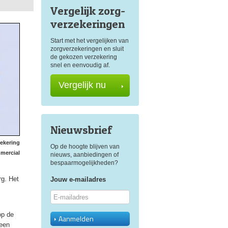
Vergelijk zorg
-
verzekeringen
Start met het vergelijken van
zorgverzekeringen en sluit
de gekozen verzekering
snel en eenvoudig af.
Vergelijk nu
Nieuwsbrief
zekering
Op de hoogte blijven van
mercial
nieuws, aanbiedingen of
bespaarmogelijkheden?
rg. Het
Jouw e-mailadres
op de
Aanmelden
geen