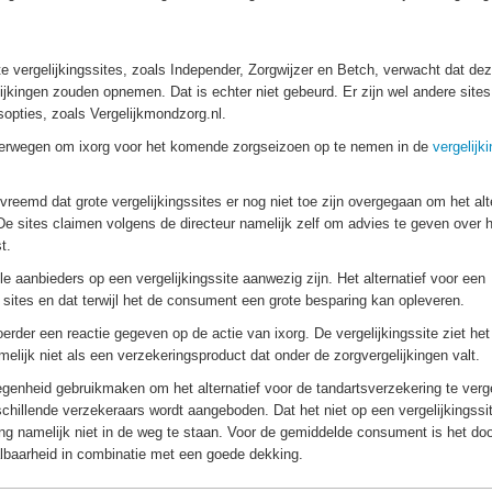
te vergelijkingssites, zoals Independer, Zorgwijzer en Betch, verwacht dat dez
elijkingen zouden opnemen. Dat is echter niet gebeurd. Er zijn wel andere sites
opties, zoals Vergelijkmondzorg.nl.
verwegen om ixorg voor het komende zorgseizoen op te nemen in de
vergelijk
 vreemd dat grote vergelijkingssites er nog niet toe zijn overgegaan om het alt
e sites claimen volgens de directeur namelijk zelf om advies te geven over 
t.
aanbieders op een vergelijkingssite aanwezig zijn. Het alternatief voor een
 sites en dat terwijl het de consument een grote besparing kan opleveren.
rder een reactie gegeven op de actie van ixorg. De vergelijkingssite ziet het
melijk niet als een verzekeringsproduct dat onder de zorgvergelijkingen valt.
enheid gebruikmaken om het alternatief voor de tandartsverzekering te verge
chillende verzekeraars wordt aangeboden. Dat het niet op een vergelijkingssit
king namelijk niet in de weg te staan. Voor de gemiddelde consument is het do
aalbaarheid in combinatie met een goede dekking.