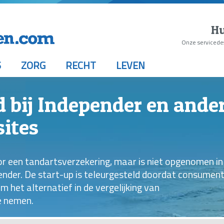
Hu
Onze servicede
S
ZORG
RECHT
LEVEN
 bij Independer en ande
sites
oor een tandartsverzekering, maar is niet opgenomen in
epender. De start-up is teleurgesteld doordat consumen
 het alternatief in de vergelijking van
e nemen.