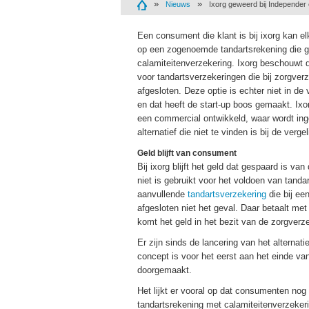
Nieuws
Ixorg geweerd bij Independer 
Een consument die klant is bij ixorg kan 
op een zogenoemde tandartsrekening die 
calamiteitenverzekering. Ixorg beschouwt di
voor tandartsverzekeringen die bij zorgve
afgesloten. Deze optie is echter niet in de
en dat heeft de start-up boos gemaakt. Ixo
een commercial ontwikkeld, waar wordt in
alternatief die niet te vinden is bij de verge
Geld blijft van consument
Bij ixorg blijft het geld dat gespaard is va
niet is gebruikt voor het voldoen van tandar
aanvullende
tandartsverzekering
die bij ee
afgesloten niet het geval. Daar betaalt m
komt het geld in het bezit van de zorgverz
Er zijn sinds de lancering van het alterna
concept is voor het eerst aan het einde van
doorgemaakt.
Het lijkt er vooral op dat consumenten no
tandartsrekening met calamiteitenverzekerin