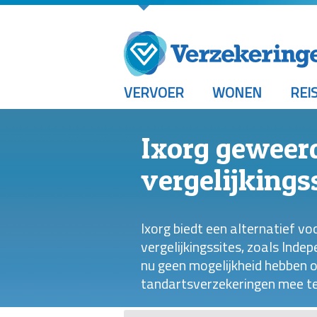
VERVOER
WONEN
REI
Ixorg geweerd
vergelijkings
Ixorg biedt een alternatief v
vergelijkingssites, zoals Ind
nu geen mogelijkheid hebben om
tandartsverzekeringen mee t