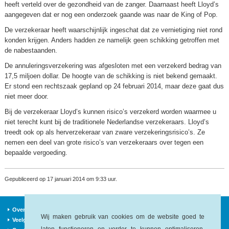
heeft verteld over de gezondheid van de zanger. Daarnaast heeft Lloyd’s
aangegeven dat er nog een onderzoek gaande was naar de King of Pop.
De verzekeraar heeft waarschijnlijk ingeschat dat ze vernietiging niet rond
konden krijgen. Anders hadden ze namelijk geen schikking getroffen met
de nabestaanden.
De annuleringsverzekering was afgesloten met een verzekerd bedrag van
17,5 miljoen dollar. De hoogte van de schikking is niet bekend gemaakt.
Er stond een rechtszaak gepland op 24 februari 2014, maar deze gaat dus
niet meer door.
Bij de verzekeraar Lloyd’s kunnen risico’s verzekerd worden waarmee u
niet terecht kunt bij de traditionele Nederlandse verzekeraars. Lloyd’s
treedt ook op als herverzekeraar van zware verzekeringsrisico’s. Ze
nemen een deel van grote risico’s van verzekeraars over tegen een
bepaalde vergoeding.
Gepubliceerd op 17 januari 2014 om 9:33 uur.
Over ons
Verzekeraars
Nieuws
Wij maken gebruik van cookies om de website goed te
Veelgestelde vragen
Begrippen
Sitemap
laten functioneren en verder te kunnen optimaliseren.