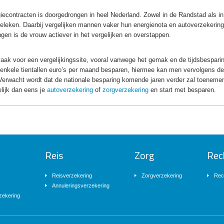
iecontracten is doorgedrongen in heel Nederland. Zowel in de Randstad als in
geleken. Daarbij vergelijken mannen vaker hun energienota en autoverzekerin
en is de vrouw actiever in het vergelijken en overstappen.
aak voor een vergelijkingssite, vooral vanwege het gemak en de tijdsbespari
 enkele tientallen euro’s per maand besparen, hiermee kan men vervolgens de
 Verwacht wordt dat de nationale besparing komende jaren verder zal toenemen
elijk dan eens je
autoverzekering
of
zorgverzekering
en start met besparen.
Reis
Zorg
Rec
Reisverzekering
Zorgverzekering
Rec
Annuleringsverzekering
zekering