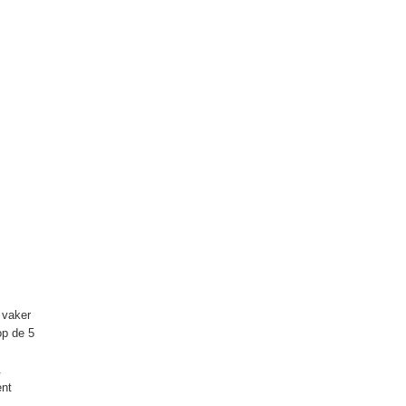
 vaker
op de 5
.
ent