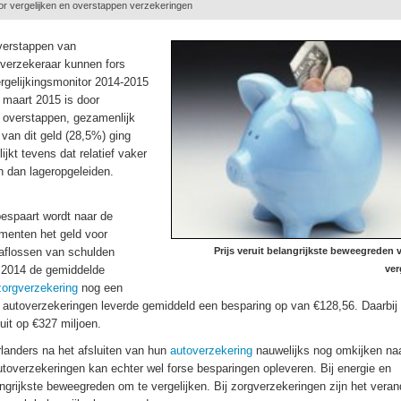
or vergelijken en overstappen verzekeringen
overstappen van
overzekeraar kunnen fors
ergelijkingsmonitor 2014-2015
 maart 2015 is door
s overstappen, gezamenlijk
van dit geld (28,5%) ging
jkt tevens dat relatief vaker
n dan lageropgeleiden.
bespaart wordt naar de
menten het geld voor
 aflossen van schulden
Prijs veruit belangrijkste beweegreden 
n 2014 de gemiddelde
ver
zorgverzekering
nog een
e autoverzekeringen leverde gemiddeld een besparing op van €128,56. Daarbij
uit op €327 miljoen.
rlanders na het afsluiten van hun
autoverzekering
nauwelijks nog omkijken na
autoverzekeringen kan echter wel forse besparingen opleveren. Bij energie en
angrijkste beweegreden om te vergelijken. Bij zorgverzekeringen zijn het vera