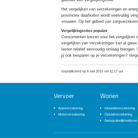
Het vergelijken van verzekeringen en energ
provincies daarbuiten wordt veelvuldig ver
vrouwen. Op het gebied van zorgverzekering
Vergelijkingssites populair
Consumenten kiezen voor het vergelijken v
vergelijken van verzekeringen kan al gauw
lasten relatief eenvoudig omlaag brengen.
jij ook besparen op je verzekeringen? Verg
Gepubliceerd op 6 mei 2015 om 11:17 uur.
Vervoer
Wonen
Autoverzekering
Inboedelverzekering
Motorverzekering
Opstalverzekering
Aansprakelijkheidsver