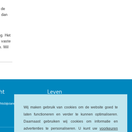
 de
g dan
ng. Het
 vaste
. Wil
ht
Leven
htsbijstandverzekering
Uitvaartverzekering
Wij maken gebruik van cookies om de website goed te
laten functioneren en verder te kunnen optimaliseren.
Daarnaast gebruiken wij cookies om informatie en
advertenties te personaliseren. U kunt uw
voorkeuren