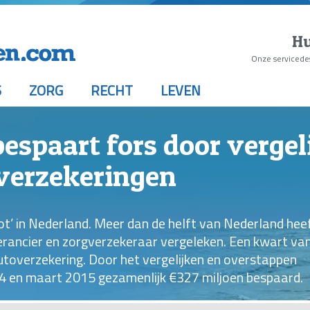
Hu
Onze servicede
S
ZORG
RECHT
LEVEN
espaart fors door vergel
verzekeringen
hot’ in Nederland. Meer dan de helft van Nederland hee
verancier en zorgverzekeraar vergeleken. Een kwart va
utoverzekering. Door het vergelijken en overstappen
4 en maart 2015 gezamenlijk €327 miljoen bespaard.