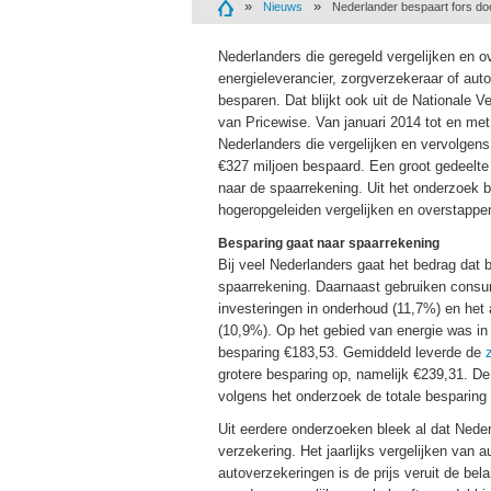
Nieuws
Nederlander bespaart fors do
Nederlanders die geregeld vergelijken en 
energieleverancier, zorgverzekeraar of aut
besparen. Dat blijkt ook uit de Nationale V
van Pricewise. Van januari 2014 tot en met
Nederlanders die vergelijken en vervolgen
€327 miljoen bespaard. Een groot gedeelte 
naar de spaarrekening. Uit het onderzoek bli
hogeropgeleiden vergelijken en overstappe
Besparing gaat naar spaarrekening
Bij veel Nederlanders gaat het bedrag dat 
spaarrekening. Daarnaast gebruiken consu
investeringen in onderhoud (11,7%) en het
(10,9%). Op het gebied van energie was i
besparing €183,53. Gemiddeld leverde de
grotere besparing op, namelijk €239,31. D
volgens het onderzoek de totale besparing 
Uit eerdere onderzoeken bleek al dat Nede
verzekering. Het jaarlijks vergelijken van 
autoverzekeringen is de prijs veruit de bel