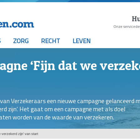
Hu
Onze servicede
S
ZORG
RECHT
LEVEN
ne ‘Fijn dat we verzeke
 van Verzekeraars een nieuwe campagne gelanceerd 
erd zijn’. Het gaat om een campagne met als doel
laten worden van de waarde van verzekeren.
verzekerd zijn’ van start