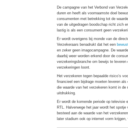
De campagne van het Verbond van Verzeker
duren en heeft als voornaamste doel bewust
consumenten met betrekking tot de waarde
van de uitgedragen boodschap richt zich ero
lastig is als een consument geen verzekeri
Er wordt overigens bij monde van de direc
Verzekeraars benadrukt dat het een
bewus
en zeker geen imagocampagne. De waarde
daarbij weer worden erkend door de consum
verzekeringsbranche om bewijs te leveren d
verzekeringen loont.
Het verzekeren tegen bepaalde risico’s vo
financieel een bijdrage moeten leveren als
die waarde van het verzekeren komt in de
uitdrukking.
Er wordt de komende periode op televisie e
RTL. Halverwege het jaar wordt het spotje
besteed aan de waarde van het verzekeren
later stadium ook op internet vorm krijgen,