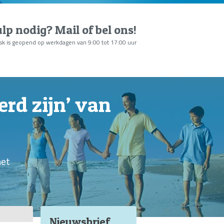
lp nodig?
Mail of bel ons
!
sk is geopend op werkdagen van 9:00 tot 17:00 uur
rd zijn’ van
met
Nieuwsbrief