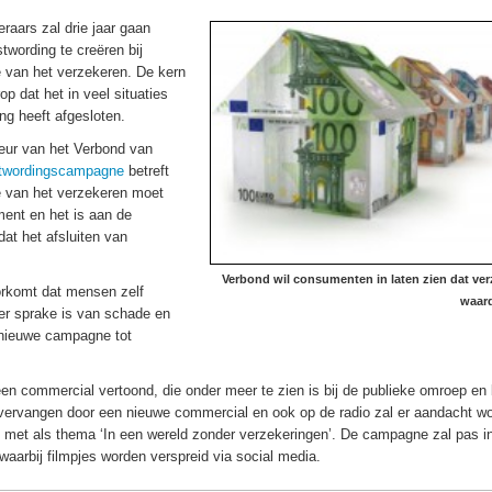
aars zal drie jaar gaan
wording te creëren bij
 van het verzekeren. De kern
p dat het in veel situaties
ng heeft afgesloten.
teur van het Verbond van
twordingscampagne
betreft
 van het verzekeren moet
ent en het is aan de
at het afsluiten van
Verbond wil consumenten in laten zien dat ve
orkomt dat mensen zelf
waard
 er sprake is van schade en
 nieuwe campagne tot
en commercial vertoond, die onder meer te zien is bij de publieke omroep en 
 vervangen door een nieuwe commercial en ook op de radio zal er aandacht w
 met als thema ‘In een wereld zonder verzekeringen’. De campagne zal pas i
 waarbij filmpjes worden verspreid via social media.