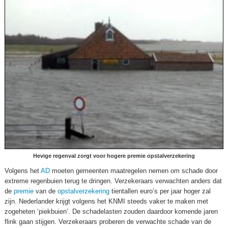
Hevige regenval zorgt voor hogere premie opstalverzekering
Volgens het
AD
moeten gemeenten maatregelen nemen om schade door
extreme regenbuien terug te dringen. Verzekeraars verwachten anders dat
de
premie
van de
opstalverzekering
tientallen euro’s per jaar hoger zal
zijn. Nederlander krijgt volgens het KNMI steeds vaker te maken met
zogeheten ‘piekbuien’. De schadelasten zouden daardoor komende jaren
flink gaan stijgen. Verzekeraars proberen de verwachte schade van de