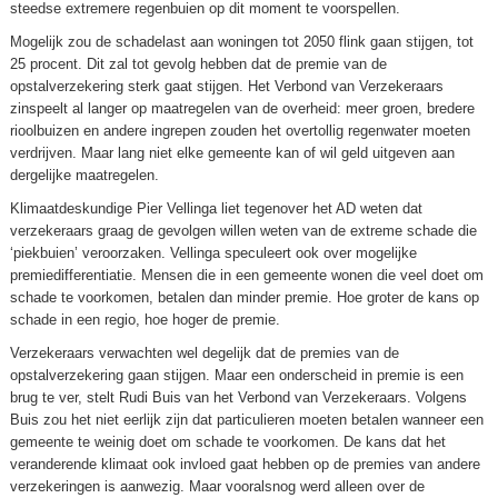
steedse extremere regenbuien op dit moment te voorspellen.
Mogelijk zou de schadelast aan woningen tot 2050 flink gaan stijgen, tot
25 procent. Dit zal tot gevolg hebben dat de premie van de
opstalverzekering sterk gaat stijgen. Het Verbond van Verzekeraars
zinspeelt al langer op maatregelen van de overheid: meer groen, bredere
rioolbuizen en andere ingrepen zouden het overtollig regenwater moeten
verdrijven. Maar lang niet elke gemeente kan of wil geld uitgeven aan
dergelijke maatregelen.
Klimaatdeskundige Pier Vellinga liet tegenover het AD weten dat
verzekeraars graag de gevolgen willen weten van de extreme schade die
‘piekbuien’ veroorzaken. Vellinga speculeert ook over mogelijke
premiedifferentiatie. Mensen die in een gemeente wonen die veel doet om
schade te voorkomen, betalen dan minder premie. Hoe groter de kans op
schade in een regio, hoe hoger de premie.
Verzekeraars verwachten wel degelijk dat de premies van de
opstalverzekering gaan stijgen. Maar een onderscheid in premie is een
brug te ver, stelt Rudi Buis van het Verbond van Verzekeraars. Volgens
Buis zou het niet eerlijk zijn dat particulieren moeten betalen wanneer een
gemeente te weinig doet om schade te voorkomen. De kans dat het
veranderende klimaat ook invloed gaat hebben op de premies van andere
verzekeringen is aanwezig. Maar vooralsnog werd alleen over de