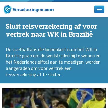
Sluit reisverzekering af voor
vertrek naar WK in Brazilië
De voetbalfans die binnenkort naar het WK in
Brazilië gaan om de wedstrijden bij te wonen en
het Nederlands elftal aan te moedigen, worden
aangeraden om voor vertrek een
reisverzekering af te sluiten.