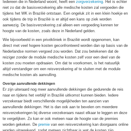
Iedereen die in Nederland woont, heeft een
zorgverzekering
. Het is echter
niet zo dat de basisverzekering alle medische kosten zal vergoeden die
tijdens het WK in Brazilië ontstaan. Een ongeluk zit in een klein hoekje en
ook tijdens de trip in Brazilië is er altijd een kans op ziek worden
aanwezig. De basisverzekering zal alleen een vergoeding kennen ter
hoogte van de kosten, zoals deze in Nederland gelden.
Wie bijvoorbeeld in een privékliniek in Brazilië wordt opgenomen, kan
direct met veel hogere kosten geconfronteerd worden dan op basis van de
Nederlandse normen vergoed zou worden. Dat zou betekenen dat de
reiziger zonder de module medische kosten zelf voor een deel van de
kosten zou moeten opdraaien. Om dat te voorkomen, is het natuurlijk
altijd verstandiger om een reisverzekering af te sluiten met de module
medische kosten als aanvulling.
Overige aanvullende dekkingen
Er zijn uiteraard nog meer aanvullende dekkingen die gedurende de reis
naar en tijdens het verblijf in Brazilië uitkomst kunnen bieden. Iedere
verzekeraar biedt verschillende mogelijkheden ten aanzien van
aanvullende dekkingen. Het is dan ook aan te bevelen om meerdere
reisverzekeringen bij diverse verzekeraars naast elkaar te leggen en deze
te vergelijken. Zo kan er ook meteen naar de hoogte van de premies
worden gekeken. De
premie
van een reisverzekering kan doorgaans online
worden uitgerekend, zodat meteen zichtbaar is wat de kosten zijn.