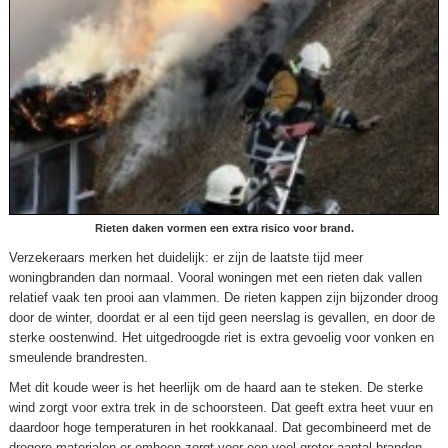
Rieten daken vormen een extra risico voor brand.
Verzekeraars merken het duidelijk: er zijn de laatste tijd meer
woningbranden dan normaal. Vooral woningen met een rieten dak vallen
relatief vaak ten prooi aan vlammen. De rieten kappen zijn bijzonder droog
door de winter, doordat er al een tijd geen neerslag is gevallen, en door de
sterke oostenwind. Het uitgedroogde riet is extra gevoelig voor vonken en
smeulende brandresten.
Met dit koude weer is het heerlijk om de haard aan te steken. De sterke
wind zorgt voor extra trek in de schoorsteen. Dat geeft extra heet vuur en
daardoor hoge temperaturen in het rookkanaal. Dat gecombineerd met de
drogere materialen er omheen zorgt voor een veel groter aantal branden