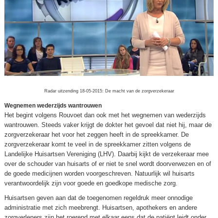
Radar uitzending 18-05-2015: De macht van de zorgverzekeraar
Wegnemen wederzijds wantrouwen
Het begint volgens Rouvoet dan ook met het wegnemen van wederzijds
wantrouwen. Steeds vaker krijgt de dokter het gevoel dat niet hij, maar de
zorgverzekeraar het voor het zeggen heeft in de spreekkamer. De
zorgverzekeraar komt te veel in de spreekkamer zitten volgens de
Landelijke Huisartsen Vereniging (LHV). Daarbij kijkt de verzekeraar mee
over de schouder van huisarts of er niet te snel wordt doorverwezen en of
de goede medicijnen worden voorgeschreven. Natuurlijk wil huisarts
verantwoordelijk zijn voor goede en goedkope medische zorg.
Huisartsen geven aan dat de toegenomen regeldruk meer onnodige
administratie met zich meebrengt. Huisartsen, apothekers en andere
zorgverleners zijn het roerend met elkaar eens dat de patiënt leidt onder