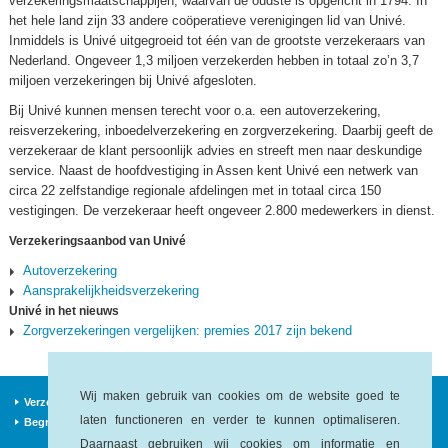
verzekeringsmaatschappijen, waarvan de oudste is opgericht in 1794. In
het hele land zijn 33 andere coöperatieve verenigingen lid van Univé.
Inmiddels is Univé uitgegroeid tot één van de grootste verzekeraars van
Nederland. Ongeveer 1,3 miljoen verzekerden hebben in totaal zo’n 3,7
miljoen verzekeringen bij Univé afgesloten.
Bij Univé kunnen mensen terecht voor o.a. een autoverzekering,
reisverzekering, inboedelverzekering en zorgverzekering. Daarbij geeft de
verzekeraar de klant persoonlijk advies en streeft men naar deskundige
service. Naast de hoofdvestiging in Assen kent Univé een netwerk van
circa 22 zelfstandige regionale afdelingen met in totaal circa 150
vestigingen. De verzekeraar heeft ongeveer 2.800 medewerkers in dienst.
Verzekeringsaanbod van Univé
Autoverzekering
Aansprakelijkheidsverzekering
Univé in het nieuws
Zorgverzekeringen vergelijken: premies 2017 zijn bekend
Wij maken gebruik van cookies om de website goed te
Verzekeraars
Nieuws
Veelgestelde vragen
laten functioneren en verder te kunnen optimaliseren.
Begrippen
Sitemap
Daarnaast gebruiken wij cookies om informatie en