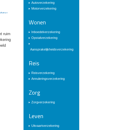
Autoverzekering
Motorverzekering
Wonen
Inboedelverzekering
et ruim
Opstalverzekering
ekering
eeld
Aansprakelijkheidsverzekering
Reis
Reisverzekering
Annuleringsverzekering
Zorg
Zorgverzekering
Leven
Uitvaartverzekering