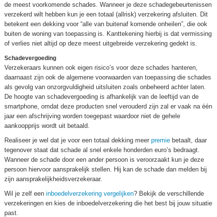
de meest voorkomende schades. Wanneer je deze schadegebeurtenissen
verzekerd wilt hebben kun je een totaal (allrisk) verzekering afsluiten. Dit
betekent een dekking voor “alle van buitenaf komende onheilen”, die ook
buiten de woning van toepassing is. Kanttekening hierbij is dat vermissing
of verlies niet altijd op deze meest uitgebreide verzekering gedekt is.
Schadevergoeding
Verzekeraars kunnen ook eigen risico’s voor deze schades hanteren,
daarnaast zijn ook de algemene voorwaarden van toepassing die schades
als gevolg van onzorgvuldigheid uitsluiten zoals onbeheerd achter laten.
De hoogte van schadevergoeding is afhankelijk van de leeftijd van de
smartphone, omdat deze producten snel verouderd zijn zal er vaak na één
jaar een afschrijving worden toegepast waardoor niet de gehele
aankoopprijs wordt uit betaald.
Realiseer je wel dat je voor een totaal dekking meer
premie
betaalt, daar
tegenover staat dat schade al snel enkele honderden euro’s bedraagt.
Wanneer de schade door een ander persoon is veroorzaakt kun je deze
persoon hiervoor aansprakelijk stellen. Hij kan de schade dan melden bij
zijn aansprakelijkheidsverzekeraar.
Wil je zelf een
inboedelverzekering vergelijken
? Bekijk de verschillende
verzekeringen en kies de inboedelverzekering die het best bij jouw situatie
past.