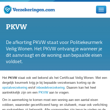
PKVW
De afkorting PKVW staat voor Politiekeurmerk
Veilig Wonen. Het PKVW ontvang je wanneer je
dit aanvraagt en de woning aan bepaalde eisen
voldoet.
Het
staat ook wel bekend als het Certificaat Veilig Wonen. Met een
PKVW
dergelijk keurmerk krijg je bij bepaalde verzekeraars korting op de
opstalverzekering
en/of
inboedelverzekering
. Daarom kan het heel
aantrekkelijk zijn om een
PKVW
aan te vragen.
Om in aanmerking te komen moet een woning aan een aantal eisen
voldoen, waaronder gecertificeerd hang- en sluitwerk, maar ook verlichting
en rookmelders zij belangrijk. Alle voorwaarden zijn terug te vinden op de