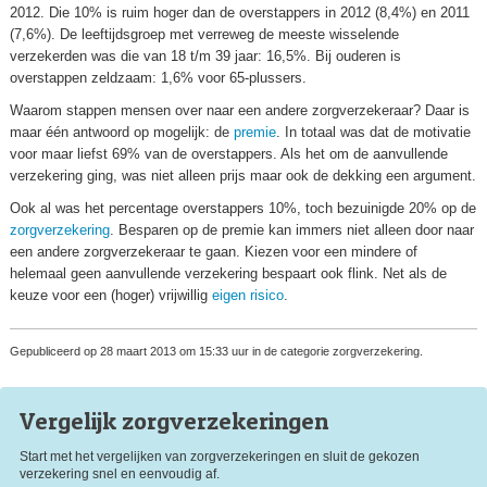
2012. Die 10% is ruim hoger dan de overstappers in 2012 (8,4%) en 2011
(7,6%). De leeftijdsgroep met verreweg de meeste wisselende
verzekerden was die van 18 t/m 39 jaar: 16,5%. Bij ouderen is
overstappen zeldzaam: 1,6% voor 65-plussers.
Waarom stappen mensen over naar een andere zorgverzekeraar? Daar is
maar één antwoord op mogelijk: de
premie
. In totaal was dat de motivatie
voor maar liefst 69% van de overstappers. Als het om de aanvullende
verzekering ging, was niet alleen prijs maar ook de dekking een argument.
Ook al was het percentage overstappers 10%, toch bezuinigde 20% op de
zorgverzekering
. Besparen op de premie kan immers niet alleen door naar
een andere zorgverzekeraar te gaan. Kiezen voor een mindere of
helemaal geen aanvullende verzekering bespaart ook flink. Net als de
keuze voor een (hoger) vrijwillig
eigen risico
.
Gepubliceerd op 28 maart 2013 om 15:33 uur in de categorie zorgverzekering.
Vergelijk zorg
verzekeringen
Start met het vergelijken van zorgverzekeringen en sluit de gekozen
verzekering snel en eenvoudig af.