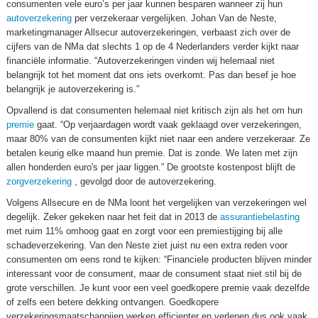
consumenten vele euro’s per jaar kunnen besparen wanneer zij hun
autoverzekering
per verzekeraar vergelijken. Johan Van de Neste,
marketingmanager Allsecur autoverzekeringen, verbaast zich over de
cijfers van de NMa dat slechts 1 op de 4 Nederlanders verder kijkt naar
financiële informatie. “Autoverzekeringen vinden wij helemaal niet
belangrijk tot het moment dat ons iets overkomt. Pas dan besef je hoe
belangrijk je autoverzekering is.”
Opvallend is dat consumenten helemaal niet kritisch zijn als het om hun
premie
gaat. “Op verjaardagen wordt vaak geklaagd over verzekeringen,
maar 80% van de consumenten kijkt niet naar een andere verzekeraar. Ze
betalen keurig elke maand hun premie. Dat is zonde. We laten met zijn
allen honderden euro's per jaar liggen.” De grootste kostenpost blijft de
zorgverzekering
, gevolgd door de autoverzekering.
Volgens Allsecure en de NMa loont het vergelijken van verzekeringen wel
degelijk. Zeker gekeken naar het feit dat in 2013 de
assurantiebelasting
met ruim 11% omhoog gaat en zorgt voor een premiestijging bij alle
schadeverzekering. Van den Neste ziet juist nu een extra reden voor
consumenten om eens rond te kijken: “Financiele producten blijven minder
interessant voor de consument, maar de consument staat niet stil bij de
grote verschillen. Je kunt voor een veel goedkopere premie vaak dezelfde
of zelfs een betere dekking ontvangen. Goedkopere
verzekeringsmaatschappijen werken efficienter en verlenen dus ook vaak