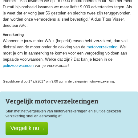
internet. “Pas kwamen we op 161.000 motoronderdelen uit. Van het merk
Ducati bijvoorbeeld kwamen we maar liefst 9.000 advertenties tegen. Als
je weet dat er vorig jaar 56 gestolen en slechts twee zijn teruggevonden,
dan worden onze vermoedens al snel bevestigd.” Aldus Titus Visser,
directeur AVc.
Verzekering
Wanneer je jouw motor WA + (beperkt) casco hebt verzekerd, dan valt
diefstal van de motor onder de dekking van de
motorverzekering
. Wel
moet je om in aanmerking te komen voor een vergoeding voldoen aan
bepaalde voorwaarden. Welke dat zijn? Dat kan je lezen in de
polisvoorwaarden
van je verzekeraar!
Gepubliceerd op 17 juli 2017 om 9:00 uur in de categorie motorverzekering.
Vergelijk motor
verzekeringen
Start met het vergelijken van motorverzekeringen en sluit de gekozen
verzekering snel en eenvoudig af.
Vergelijk nu