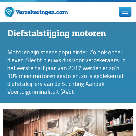
Diefstalstijging motoren
Motoren zijn steeds populairder. Zo ook onder
dieven. Slecht nieuws dus voor verzekeraars. In
het eerste half jaar van 2017 werden er zo’n
10% meer motoren gestolen, zo is gebleken uit
diefstalcijfers van de Stichting Aanpak
Voertuigcriminaliteit (AVc).