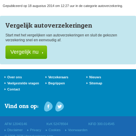
Gepubliceerd op 18 augustus 2014 om 12:27 uur in de categorie autoverzekering.
Vergelijk auto
verzekeringen
Start met het vergelijken van autoverzekeringen en sluit de gekozen
verzekering snel en eenvoudig af.
Vergelijk nu
Over ons
Verzekeraars
Nieuws
Veelgestelde vragen
Begrippen
Sitemap
Contact
Vind ons op:
AFM 12040146
KvK 52478564
KiFiD 300.014545
Disclaimer
Privacy
Cookies
Voorwaarden