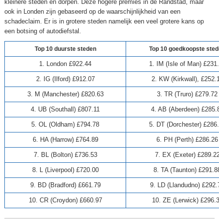
kleinere steden en dorpen. Deze hogere premies in de Randstad, maar
ook in Londen zijn gebaseerd op de waarschijnlijkheid van een
schadeclaim. Er is in grotere steden namelijk een veel grotere kans op
een botsing of autodiefstal.
Top 10 duurste steden
Top 10 goedkoopste ste
1. London £922.44
1. IM (Isle of Man) £231
2. IG (Ilford) £912.07
2. KW (Kirkwall), £252.
3. M (Manchester) £820.63
3. TR (Truro) £279.72
4. UB (Southall) £807.11
4. AB (Aberdeen) £285.
5. OL (Oldham) £794.78
5. DT (Dorchester) £286
6. HA (Harrow) £764.89
6. PH (Perth) £286.26
7. BL (Bolton) £736.53
7. EX (Exeter) £289.2
8. L (Liverpool) £720.00
8. TA (Taunton) £291.8
9. BD (Bradford) £661.79
9. LD (Llandudno) £292.
10. CR (Croydon) £660.97
10. ZE (Lerwick) £296.