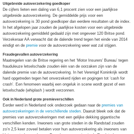
Uitgebreide autoverzekering goedkoper
De cijfers lieten een daling van 6,1 procent zien voor een jaarlijkse
uitgebreide autoverzekering. De gemiddelde prijs voor een
autoverzekering is 30 pond goedkoper dan eerdere resultaten uit de index.
In het afgelopen jaar zouden de jaarlijkse kosten voor een uitgebreide
autoverzekering gemiddeld gedaald zijn met ongeveer 120 Britse pond.
Verzekeraar AA verwacht dat de dalende trend tegen het einde van 2014
eindigt en de
premie
voor de autoverzekering weer wat zal stijgen.
Fraudegevallen autoverzekering
Maatregelen van de Britse regering en het ‘Motor Insurers' Bureau’ tegen
frauduleuze letselschade zouden één van de oorzaken zijn van de
dalende premie van de autoverzekering. In het Verenigd Koninkrijk wordt
hard opgetreden tegen het onverzekerd rijden en pogingen tot ‘cash for
crash’. Een fenomeen waarbij een ongeluk in scene wordt gezet of een
letselschade (whiplash ) wordt verzonnen.
Ook in Nederland grote premieverschillen
Eerder werd in Nederland ook onderzoek gedaan naar de
premies van
autoverzekeringen in de verschillende steden
. Daaruit bleek ook dat de
premies van autoverzekeringen met een gelijke dekking gigantische
verschillen kenden. Inwoners van grote steden in de Randstad zouden
zo’n 2,5 keer zoveel betalen voor hun autoverzekering als inwoners van