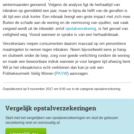
wintermaanden genoemd. Volgens de analyse ligt de herhaaltijd van
inbraken op gemiddeld een jaar, maar in bijna de helft van de gevallen is
dit tijd een stuk korter. Een inbraak brengt een grote impact met zich mee.
Buiten de schade aan de woning en de vermissing van spullen, wat vaak
vergoed wordt uit de inboedel- en/of
opstalverzekering
, is het gevoel van
veiligheid weg. Vooral wanneer er sprake is van een herhaalinbraak.
Verzekeraars roepen consumenten daarom massaal op om preventieve
maatregelen te nemen tegen inbraken. Neem bijvoorbeeld eens je hang-
en sluitwerk onder de loep, zorg voor goede verlichting rondom de woning
en maak een bewoonbare indruk wanneer je voor langere tijd afwezig bent.
Wil je het inbraakrisico echt verkleinen dan kan je ook een
Politiekeurmerk Veilig Wonen (
PKVW
) aanvragen.
Gepubliceerd op 9 november 2017 om 9:00 uur in de categorie opstalverzekering.
Vergelijk opstal
verzekeringen
Start met het vergelijken van opstalverzekeringen en sluit de gekozen
verzekering snel en eenvoudig af.