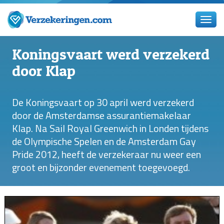
Koningsvaart werd verzekerd
door Klap
De Koningsvaart op 30 april werd verzekerd
door de Amsterdamse assurantiemakelaar
Klap. Na Sail Royal Greenwich in Londen tijdens
de Olympische Spelen en de Amsterdam Gay
Pride 2012, heeft de verzekeraar nu weer een
groot en bijzonder evenement toegevoegd.