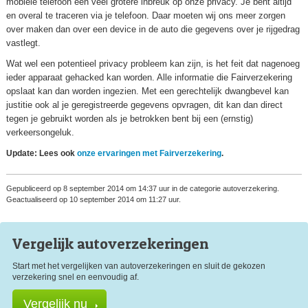
mobiele telefoon een veel grotere inbreuk op onze privacy. Je bent altijd
en overal te traceren via je telefoon. Daar moeten wij ons meer zorgen
over maken dan over een device in de auto die gegevens over je rijgedrag
vastlegt.
Wat wel een potentieel privacy probleem kan zijn, is het feit dat nagenoeg
ieder apparaat gehacked kan worden. Alle informatie die Fairverzekering
opslaat kan dan worden ingezien. Met een gerechtelijk dwangbevel kan
justitie ook al je geregistreerde gegevens opvragen, dit kan dan direct
tegen je gebruikt worden als je betrokken bent bij een (ernstig)
verkeersongeluk.
Update: Lees ook
onze ervaringen met Fairverzekering
.
Gepubliceerd op 8 september 2014 om 14:37 uur in de categorie autoverzekering.
Geactualiseerd op 10 september 2014 om 11:27 uur.
Vergelijk auto
verzekeringen
Start met het vergelijken van autoverzekeringen en sluit de gekozen
verzekering snel en eenvoudig af.
Vergelijk nu