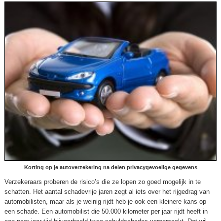
Korting op je autoverzekering na delen privacygevoelige gegevens
Verzekeraars proberen de risico’s die ze lopen zo goed mogelijk in te
schatten. Het aantal schadevrije jaren zegt al iets over het rijgedrag van
automobilisten, maar als je weinig rijdt heb je ook een kleinere kans op
een schade. Een automobilist die 50.000 kilometer per jaar rijdt heeft in