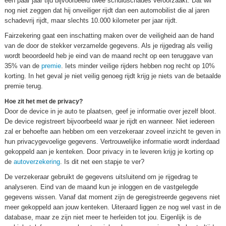
een paar jaar tijd bijvoorbeeld twee schuldschades veroorzaakt. Dat wil
nog niet zeggen dat hij onveiliger rijdt dan een automobilist die al jaren
schadevrij rijdt, maar slechts 10.000 kilometer per jaar rijdt.
Fairzekering gaat een inschatting maken over de veiligheid aan de hand
van de door de stekker verzamelde gegevens. Als je rijgedrag als veilig
wordt beoordeeld heb je eind van de maand recht op een teruggave van
35% van de
premie
. Iets minder veilige rijders hebben nog recht op 10%
korting. In het geval je niet veilig genoeg rijdt krijg je niets van de betaalde
premie terug.
Hoe zit het met de privacy?
Door de device in je auto te plaatsen, geef je informatie over jezelf bloot.
De device registreert bijvoorbeeld waar je rijdt en wanneer. Niet iedereen
zal er behoefte aan hebben om een verzekeraar zoveel inzicht te geven in
hun privacygevoelige gegevens. Vertrouwelijke informatie wordt inderdaad
gekoppeld aan je kenteken. Door privacy in te leveren krijg je korting op
de
autoverzekering
. Is dit net een stapje te ver?
De verzekeraar gebruikt de gegevens uitsluitend om je rijgedrag te
analyseren. Eind van de maand kun je inloggen en de vastgelegde
gegevens wissen. Vanaf dat moment zijn de geregistreerde gegevens niet
meer gekoppeld aan jouw kenteken. Uiteraard liggen ze nog wel vast in de
database, maar ze zijn niet meer te herleiden tot jou. Eigenlijk is de