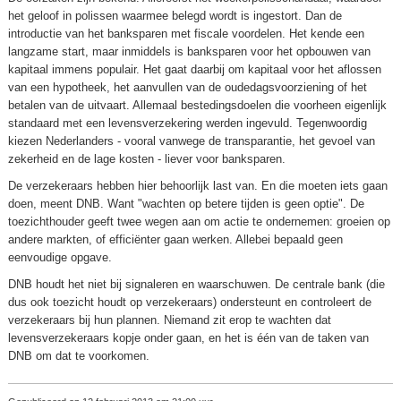
het geloof in polissen waarmee belegd wordt is ingestort. Dan de
introductie van het banksparen met fiscale voordelen. Het kende een
langzame start, maar inmiddels is banksparen voor het opbouwen van
kapitaal immens populair. Het gaat daarbij om kapitaal voor het aflossen
van een hypotheek, het aanvullen van de oudedagsvoorziening of het
betalen van de uitvaart. Allemaal bestedingsdoelen die voorheen eigenlijk
standaard met een levensverzekering werden ingevuld. Tegenwoordig
kiezen Nederlanders - vooral vanwege de transparantie, het gevoel van
zekerheid en de lage kosten - liever voor banksparen.
De verzekeraars hebben hier behoorlijk last van. En die moeten iets gaan
doen, meent DNB. Want "wachten op betere tijden is geen optie". De
toezichthouder geeft twee wegen aan om actie te ondernemen: groeien op
andere markten, of efficiënter gaan werken. Allebei bepaald geen
eenvoudige opgave.
DNB houdt het niet bij signaleren en waarschuwen. De centrale bank (die
dus ook toezicht houdt op verzekeraars) ondersteunt en controleert de
verzekeraars bij hun plannen. Niemand zit erop te wachten dat
levensverzekeraars kopje onder gaan, en het is één van de taken van
DNB om dat te voorkomen.