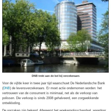
DNB trekt aan de bel bij verzekeraars
Voor de vijfde keer in twee jaar tijd waarschuwt De Nederlandsche Bank
(
DNB
) de levensverzekeraars. Er moet actie ondernomen worden: het
vertrouwen van de consument is minimaal, net als de verkoop van
polissen. Die verkoop is sinds 2008 gehalveerd, een zorgwekkende
ontwikkeling.
De oorzaken zijn bekend. Allereerst het woekerpolisschandaal, waardoor