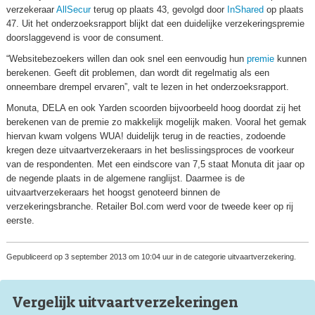
verzekeraar
AllSecur
terug op plaats 43, gevolgd door
InShared
op plaats
47. Uit het onderzoeksrapport blijkt dat een duidelijke verzekeringspremie
doorslaggevend is voor de consument.
“Websitebezoekers willen dan ook snel een eenvoudig hun
premie
kunnen
berekenen. Geeft dit problemen, dan wordt dit regelmatig als een
onneembare drempel ervaren”, valt te lezen in het onderzoeksrapport.
Monuta, DELA en ook Yarden scoorden bijvoorbeeld hoog doordat zij het
berekenen van de premie zo makkelijk mogelijk maken. Vooral het gemak
hiervan kwam volgens WUA! duidelijk terug in de reacties, zodoende
kregen deze uitvaartverzekeraars in het beslissingsproces de voorkeur
van de respondenten. Met een eindscore van 7,5 staat Monuta dit jaar op
de negende plaats in de algemene ranglijst. Daarmee is de
uitvaartverzekeraars het hoogst genoteerd binnen de
verzekeringsbranche. Retailer Bol.com werd voor de tweede keer op rij
eerste.
Gepubliceerd op 3 september 2013 om 10:04 uur in de categorie uitvaartverzekering.
Vergelijk uitvaart
verzekeringen