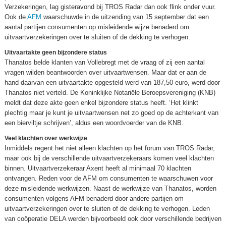
Verzekeringen, lag gisteravond bij TROS Radar dan ook flink onder vuur.
Ook de
AFM
waarschuwde in de uitzending van 15 september dat een
aantal partijen consumenten op misleidende wijze benaderd om
uitvaartverzekeringen over te sluiten of de dekking te verhogen.
Uitvaartakte geen bijzondere status
Thanatos belde klanten van Vollebregt met de vraag of zij een aantal
vragen wilden beantwoorden over uitvaartwensen. Maar dat er aan de
hand daarvan een uitvaartakte opgesteld werd van 187,50 euro, werd door
Thanatos niet verteld. De Koninklijke Notariële Beroepsvereniging (KNB)
meldt dat deze akte geen enkel bijzondere status heeft. ‘Het klinkt
plechtig maar je kunt je uitvaartwensen net zo goed op de achterkant van
een bierviltje schrijven’, aldus een woordvoerder van de KNB.
Veel klachten over werkwijze
Inmiddels regent het niet alleen klachten op het forum van TROS Radar,
maar ook bij de verschillende uitvaartverzekeraars komen veel klachten
binnen. Uitvaartverzekeraar Axent heeft al minimaal 70 klachten
ontvangen. Reden voor de AFM om consumenten te waarschuwen voor
deze misleidende werkwijzen. Naast de werkwijze van Thanatos, worden
consumenten volgens AFM benaderd door andere partijen om
uitvaartverzekeringen over te sluiten of de dekking te verhogen. Leden
van coöperatie DELA werden bijvoorbeeld ook door verschillende bedrijven