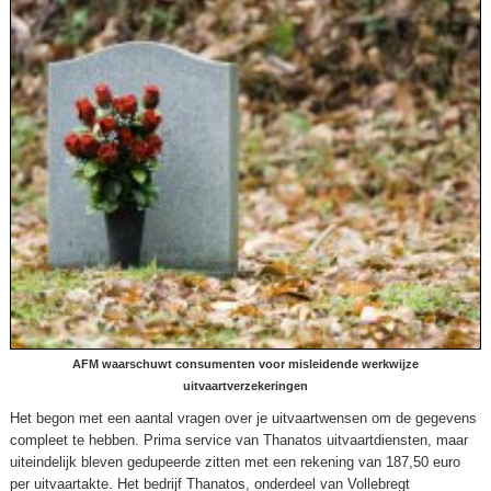
AFM waarschuwt consumenten voor misleidende werkwijze
uitvaartverzekeringen
Het begon met een aantal vragen over je uitvaartwensen om de gegevens
compleet te hebben. Prima service van Thanatos uitvaartdiensten, maar
uiteindelijk bleven gedupeerde zitten met een rekening van 187,50 euro
per uitvaartakte. Het bedrijf Thanatos, onderdeel van Vollebregt