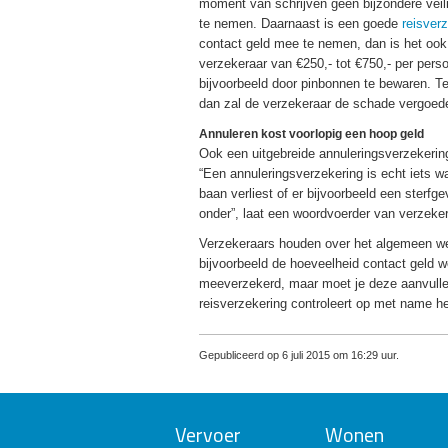
moment van schrijven geen bijzondere veil
te nemen. Daarnaast is een goede
reisver
contact geld mee te nemen, dan is het ook 
verzekeraar van €250,- tot €750,- per perso
bijvoorbeeld door pinbonnen te bewaren. Te
dan zal de verzekeraar de schade vergoed
Annuleren kost voorlopig een hoop geld
Ook een uitgebreide annuleringsverzekerin
“Een annuleringsverzekering is echt iets wa
baan verliest of er bijvoorbeeld een sterfg
onder”, laat een woordvoerder van verzeke
Verzekeraars houden over het algemeen wel 
bijvoorbeeld de hoeveelheid contact geld w
meeverzekerd, maar moet je deze aanvullen
reisverzekering controleert op met name het 
Gepubliceerd op 6 juli 2015 om 16:29 uur.
Vervoer
Wonen