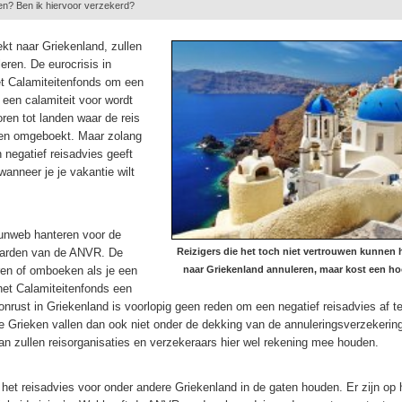
en? Ben ik hiervoor verzekerd?
kt naar Griekenland, zullen
eren. De eurocrisis in
et Calamiteitenfonds om een
r een calamiteit voor wordt
oren tot landen waar de reis
den omgeboekt. Maar zolang
 negatief reisadvies geeft
anneer je je vakantie wilt
Sunweb hanteren voor de
aarden van de ANVR. De
Reizigers die het toch niet vertrouwen kunnen 
ren of omboeken als je een
naar Griekenland annuleren, maar kost een h
het Calamiteitenfonds een
 onrust in Griekenland is voorlopig geen reden om een negatief reisadvies af t
 Grieken vallen dan ook niet onder de dekking van de annuleringsverzekering
dan zullen reisorganisaties en verzekeraars hier wel rekening mee houden.
 het reisadvies voor onder andere Griekenland in de gaten houden. Er zijn op 