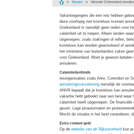
Nieuws
Vakantie Griekenland annuler
Vakantiegangers die een reis hebben geboe
deze voorlopig niet kosteloos kunnen annul
Griekenland is namelijk geen reden voor h
calamiteit uit te roepen. Alleen landen waa
uitgeroepen, zoals stakingen of rellen, beh
kosteloos kan worden geannuleerd of wor
het ministerie van buitenlandse zaken geen
voor Griekenland. Moet je gewoon betalen w
annuleren.
Calamiteitenfonds
eisorganisaties zoals Arke, Corendon en 
annuleringsverzekering
namelijk de voorw
ANVR bepaalt dat je kosteloos kan annule
vakantie hebt geboekt naar een land waar 
calamiteit heeft uitgeroepen. De financiële
geven. Lege pinautomaten en protesterende
Mocht de situatie in het land veranderen, 
Extra contant geld
Op de
website van de Rijksoverheid
kun je