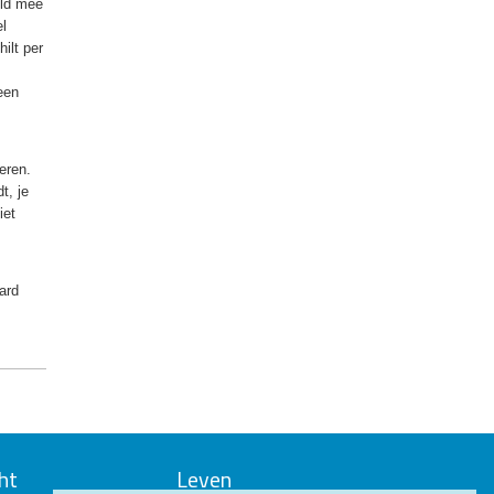
eld mee
l
ilt per
een
eren.
t, je
iet
ard
ht
Leven