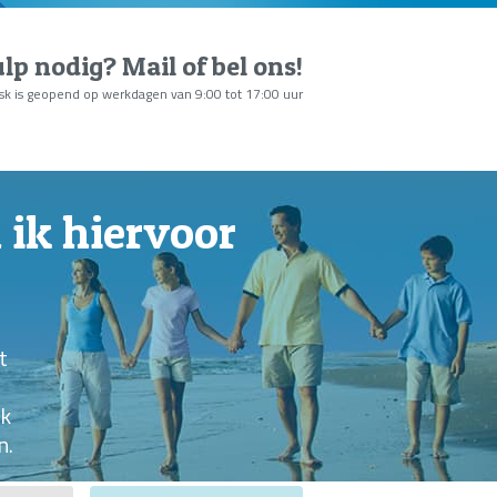
lp nodig?
Mail of bel ons
!
sk is geopend op werkdagen van 9:00 tot 17:00 uur
 ik hiervoor
t
jk
n.