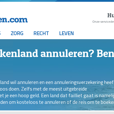
Hu
Onze servicede
S
ZORG
RECHT
LEVEN
ekenland annuleren? Ben
nland wil annuleren en een annuleringsverzekering heef
eloos doen. Zelfs met de meest uitgebreide
t je een hoop geld. Een land dat failliet gaat is nameli
en om kosteloos te annuleren of de reis om te boeke