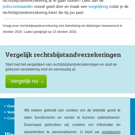
rechtsbijstandverzekering af te gaan sluiten? Lees dan de
polisvoorwaarden
vooraf goed door en maak een
vergelijking
zodat je de
rechtsbijstandverzekering kiest die bij jou past.
Vraag over rechtsbijstandverzekering met betrekking tot dekkingen beantwoord in
oktober 2016. Laatst gewijzigd op 13 oktober 2016.
Vergelijk rechtsbijstand
verzekeringen
Start met het vergelijken van rechtsbijstandverzekeringen en sluit de
gekozen verzekering snel en eenvoudig af.
Vergelijk nu
Over ons
Verzekeraars
Nieuws
Wij maken gebruik van cookies om de website goed te
Veelgestelde vragen
Begrippen
Sitemap
laten functioneren en verder te kunnen optimaliseren.
Contact
Daarnaast gebruiken wij cookies om informatie en
advertenties te personaliseren. U kunt uw
voorkeuren
Vind ons op: