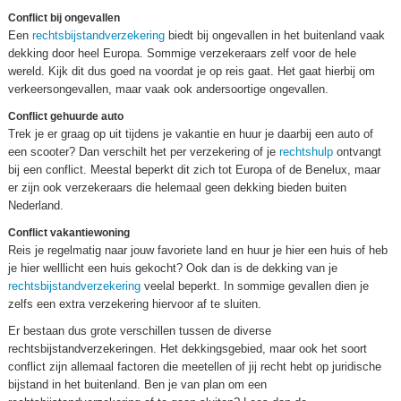
Conflict bij ongevallen
Een
rechtsbijstandverzekering
biedt bij ongevallen in het buitenland vaak
dekking door heel Europa. Sommige verzekeraars zelf voor de hele
wereld. Kijk dit dus goed na voordat je op reis gaat. Het gaat hierbij om
verkeersongevallen, maar vaak ook andersoortige ongevallen.
Conflict gehuurde auto
Trek je er graag op uit tijdens je vakantie en huur je daarbij een auto of
een scooter? Dan verschilt het per verzekering of je
rechtshulp
ontvangt
bij een conflict. Meestal beperkt dit zich tot Europa of de Benelux, maar
er zijn ook verzekeraars die helemaal geen dekking bieden buiten
Nederland.
Conflict vakantiewoning
Reis je regelmatig naar jouw favoriete land en huur je hier een huis of heb
je hier welllicht een huis gekocht? Ook dan is de dekking van je
rechtsbijstandverzekering
veelal beperkt. In sommige gevallen dien je
zelfs een extra verzekering hiervoor af te sluiten.
Er bestaan dus grote verschillen tussen de diverse
rechtsbijstandverzekeringen. Het dekkingsgebied, maar ook het soort
conflict zijn allemaal factoren die meetellen of jij recht hebt op juridische
bijstand in het buitenland. Ben je van plan om een