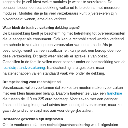
zeggen dat je zelf kiest welke modules je wenst te verzekeren. De
polissen bieden een basisdekking welke uit te breiden is met meerdere
modules. Modules die je bij veel verzekeraars kunt bijverzekeren zijn
bijvoorbeeld: wonen, arbeid en verkeer.
Waar biedt de basisverzekering dekking tegen?
De basisdekking biedt je bescherming met betrekking tot overeenkomsten
die je aangaat als consument. Ook kan je rechtsbijstand worden verleend
om schade te verhalen op een veroorzaker van een schade. Als je
beschuldigd wordt van een strafbaar feit kun je ook een beroep doen op
deze verzekering. Dit geldt weer niet als er sprake is van opzet.
Geschillen in de familie vallen maar beperkt onder de basisdekking van de
rechtsbijstandverzekering
. Echtscheiding is uitgesloten, maar
nalatenschappen vallen standaard vaak wel onder de dekking.
Drempelbedrag voor rechtsbijstand
Verzekeraars willen voorkomen dat ze kosten moeten maken voor zaken
met een klein financieel belang. Daarom hanteren ze vaak een
franchise
die tussen de 110 en 225 euro bedraagt. Voor zaken met een geringer
financieel belang kun je wel advies inwinnen bij de verzekeraar, maar ze
gaan de juridische strijd niet aan voor dergelijke zaken.
Bestaande geschillen zijn uitgesloten
Om te voorkomen dat een
wordt afgesloten
rechtsbijstandverzekering