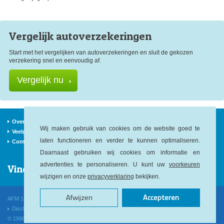
Vergelijk auto
verzekeringen
Start met het vergelijken van autoverzekeringen en sluit de gekozen
verzekering snel en eenvoudig af.
Vergelijk nu
Over ons
Verzekeraars
Nieuws
Wij maken gebruik van cookies om de website goed te
Veelgestelde vragen
Begrippen
Sitemap
laten functioneren en verder te kunnen optimaliseren.
Contact
Daarnaast gebruiken wij cookies om informatie en
advertenties te personaliseren. U kunt uw
voorkeuren
Vind ons op:
wijzigen en onze
privacyverklaring
bekijken.
Afwijzen
Accepteren
AFM 12040146
KvK 52478564
KiFiD 300.014545
Disclaimer
Privacy
Cookies
Voorwaarden
© 1998-2026 Verzekeringen.com