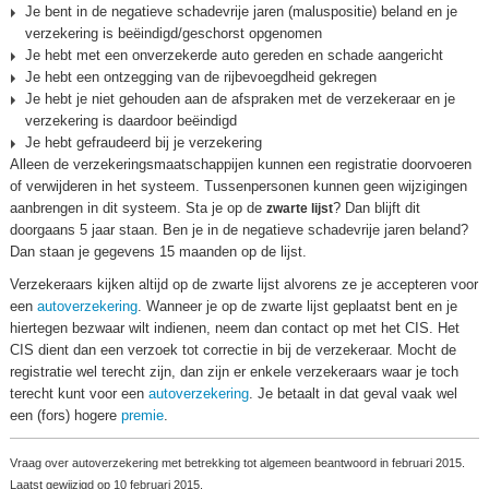
Je bent in de negatieve schadevrije jaren (maluspositie) beland en je
verzekering is beëindigd/geschorst opgenomen
Je hebt met een onverzekerde auto gereden en schade aangericht
Je hebt een ontzegging van de rijbevoegdheid gekregen
Je hebt je niet gehouden aan de afspraken met de verzekeraar en je
verzekering is daardoor beëindigd
Je hebt gefraudeerd bij je verzekering
Alleen de verzekeringsmaatschappijen kunnen een registratie doorvoeren
of verwijderen in het systeem. Tussenpersonen kunnen geen wijzigingen
aanbrengen in dit systeem. Sta je op de
? Dan blijft dit
zwarte lijst
doorgaans 5 jaar staan. Ben je in de negatieve schadevrije jaren beland?
Dan staan je gegevens 15 maanden op de lijst.
Verzekeraars kijken altijd op de zwarte lijst alvorens ze je accepteren voor
een
autoverzekering
. Wanneer je op de zwarte lijst geplaatst bent en je
hiertegen bezwaar wilt indienen, neem dan contact op met het CIS. Het
CIS dient dan een verzoek tot correctie in bij de verzekeraar. Mocht de
registratie wel terecht zijn, dan zijn er enkele verzekeraars waar je toch
terecht kunt voor een
autoverzekering
. Je betaalt in dat geval vaak wel
een (fors) hogere
premie
.
Vraag over autoverzekering met betrekking tot algemeen beantwoord in februari 2015.
Laatst gewijzigd op 10 februari 2015.