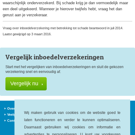
waarschijnlijk onderverzekerd. Bij schade krijg je dan vermoedelijk maar
een deel uitgekeerd. Wanneer je hierover twijfels hebt, vraag het dan
gerust aan je verzekeraar.
Vraag over inboedelverzekering met betrekking tot schade beantwoord in juli 2014.
Laatst gewijzigd op 3 maart 2016.
Vergelijk inboedel
verzekeringen
Start met het vergelijken van inboedelverzekeringen en sluit de gekozen
verzekering snel en eenvoudig af.
Vergelijk nu
Over ons
Verzekeraars
Nieuws
Wij maken gebruik van cookies om de website goed te
Veelgestelde vragen
Begrippen
Sitemap
laten functioneren en verder te kunnen optimaliseren.
Contact
Daarnaast gebruiken wij cookies om informatie en
advertenties te personaliseren. U kunt uw
voorkeuren