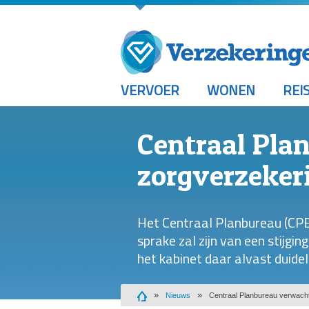
VERVOER
WONEN
REI
Centraal Pla
zorgverzekeri
Het Centraal Planbureau (CPB
sprake zal zijn van een stijgi
het kabinet daar alvast duidel
Nieuws
Centraal Planbureau verwacht 