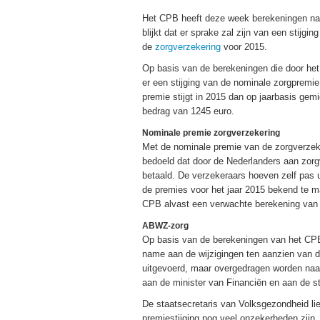
Het CPB heeft deze week berekeningen naa
blijkt dat er sprake zal zijn van een stijgi
de
zorgverzekering
voor 2015.
Op basis van de berekeningen die door het
er een stijging van de nominale zorgpremi
premie stijgt in 2015 dan op jaarbasis gem
bedrag van 1245 euro.
Nominale premie zorgverzekering
Met de nominale premie van de zorgverzek
bedoeld dat door de Nederlanders aan zor
betaald. De verzekeraars hoeven zelf pas u
de premies voor het jaar 2015 bekend te m
CPB alvast een verwachte berekening van 
ABWZ-zorg
Op basis van de berekeningen van het CPB
name aan de wijzigingen ten aanzien van 
uitgevoerd, maar overgedragen worden naar 
aan de minister van Financiën en aan de s
De staatsecretaris van Volksgezondheid li
premiestijging nog veel onzekerheden zijn. 