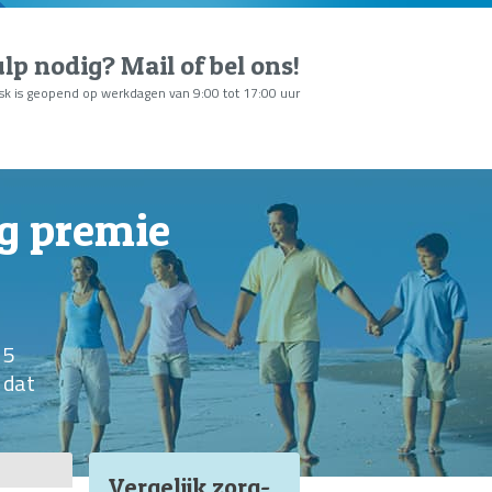
lp nodig?
Mail of bel ons
!
sk is geopend op werkdagen van 9:00 tot 17:00 uur
ng premie
15
 dat
Vergelijk zorg
-