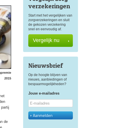
verzekeringen
Start met het vergelijken van
zorgverzekeringen en sluit
de gekozen verzekering
snel en eenvoudig af.
Vergelijk nu
Nieuwsbrief
rgpremie
Op de hoogte blijven van
2015
nieuws, aanbiedingen of
bespaarmogelijkheden?
Jouw e-mailadres
met
rden
partij
Aanmelden
an de
de