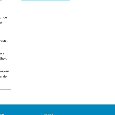
an de
er
asis,
aars
dheid
 maken
an de