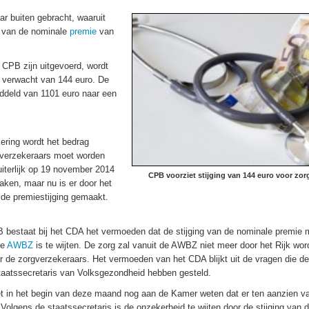
r buiten gebracht, waaruit
ng van de nominale
premie
van
 CPB zijn uitgevoerd, wordt
e verwacht van 144 euro. De
iddeld van 1101 euro naar een
ering wordt het bedrag
gverzekeraars moet worden
iterlijk op 19 november 2014
CPB voorziet stijging van 144 euro voor zo
aken, maar nu is er door het
de premiestijging gemaakt.
 bestaat bij het CDA het vermoeden dat de stijging van de nominale premie 
de
AWBZ
is te wijten. De zorg zal vanuit de AWBZ niet meer door het Rijk wo
de zorgverzekeraars. Het vermoeden van het CDA blijkt uit de vragen die de 
taatssecretaris van Volksgezondheid hebben gesteld.
et in het begin van deze maand nog aan de Kamer weten dat er ten aanzien v
Volgens de staatssecretaris is de onzekerheid te wijten door de stijging van 