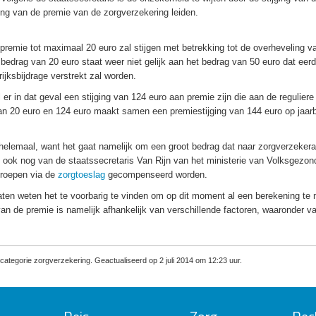
jging van de premie van de zorgverzekering leiden.
e premie tot maximaal 20 euro zal stijgen met betrekking tot de overheveling v
edrag van 20 euro staat weer niet gelijk aan het bedrag van 50 euro dat eerd
ijksbijdrage verstrekt zal worden.
r in dat geval een stijging van 124 euro aan premie zijn die aan de reguliere
an 20 euro en 124 euro maakt samen een premiestijging van 144 euro op jaarb
 helemaal, want het gaat namelijk om een groot bedrag dat naar zorgverzeker
 ook nog van de staatssecretaris Van Rijn van het ministerie van Volksgezon
groepen via de
zorgtoeslag
gecompenseerd worden.
laten weten het te voorbarig te vinden om op dit moment al een berekening te
n de premie is namelijk afhankelijk van verschillende factoren, waaronder v
ategorie zorgverzekering. Geactualiseerd op 2 juli 2014 om 12:23 uur.