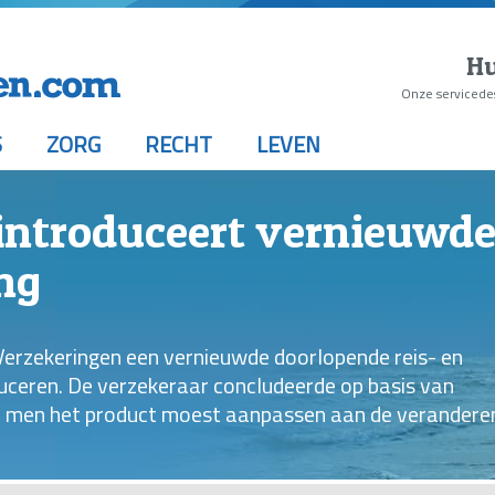
Hu
Onze servicede
S
ZORG
RECHT
LEVEN
introduceert vernieuwde
ng
Verzekeringen een vernieuwde doorlopende reis- en
uceren. De verzekeraar concludeerde op basis van
at men het product moest aanpassen aan de verandere