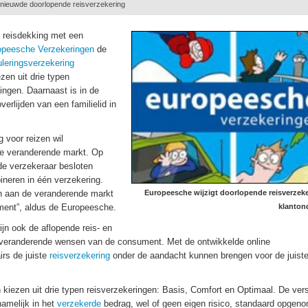
rnieuwde doorlopende reisverzekering
 reisdekking met een
opeesche Verzekeringen
de
leringsverzekering
zen uit drie typen
ingen. Daarnaast is in de
erlijden van een familielid in
 voor reizen wil
e veranderende markt. Op
de verzekeraar besloten
ineren in één verzekering.
en aan de veranderende markt
Europeesche wijzigt doorlopende reisverzek
ent”, aldus de Europeesche.
klanton
ijn ook de aflopende reis- en
 veranderende wensen van de consument. Met de ontwikkelde online
irs de juiste
reisverzekering
onder de aandacht kunnen brengen voor de juist
iezen uit drie typen reisverzekeringen: Basis, Comfort en Optimaal. De vers
amelijk in het
verzekerde
bedrag, wel of geen eigen risico, standaard opgen