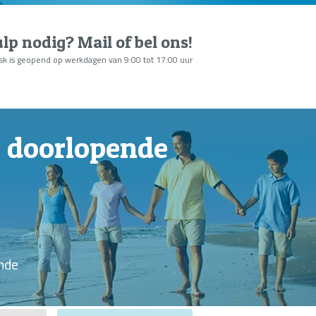
lp nodig?
Mail of bel ons
!
sk is geopend op werkdagen van 9:00 tot 17:00 uur
 doorlopende
nde