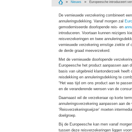
Nieuws
Europeesche introduceert ve
De vernieuwde verzekering combineert een
annuleringsdekking. Vanaf morgen zal
Eur
gemoderniseerde doorlopende reis- en
annu
introduceren. Voortaan kunnen reizigers kie
reisverzekeringen en twee annuleringsdekk
vernieuwde verzekering ernstige ziekte of ov
de derde graad meeverzekerd.
Met de vernieuwde doorlopende verzekering
Europeesche het product aanpassen aan d
basis van uitgebreid klantonderzoek heeft 
reisdekking en annuleringsdekking te comb
“Het was tijd om ons product aan te pass
en de veranderende wensen van de consum
Daarnaast wil de verzekeraar op korte term
annuleringsverzekering aanpassen aan de
‘Reisverzekeringswijzer’ moeten intermedia
doelgroep.
Bij de Europeesche kan men vanaf morgen k
tussen deze reisverzekeringen liggen voorn