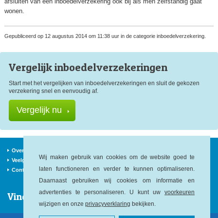
afsluiten van een inboedelverzekering ook bij als men zelfstandig gaat
wonen.
Gepubliceerd op 12 augustus 2014 om 11:38 uur in de categorie inboedelverzekering.
Vergelijk inboedel
verzekeringen
Start met het vergelijken van inboedelverzekeringen en sluit de gekozen
verzekering snel en eenvoudig af.
Vergelijk nu
Over ons
Verzekeraars
Nieuws
Wij maken gebruik van cookies om de website goed te
Veelgestelde vragen
Begrippen
Sitemap
laten functioneren en verder te kunnen optimaliseren.
Contact
Daarnaast gebruiken wij cookies om informatie en
advertenties te personaliseren. U kunt uw
voorkeuren
Vind ons op:
wijzigen en onze
privacyverklaring
bekijken.