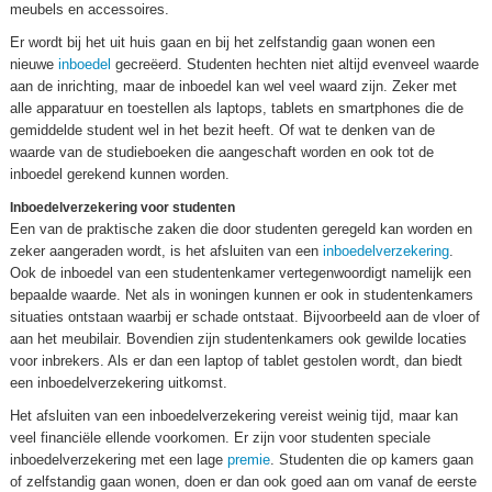
meubels en accessoires.
Er wordt bij het uit huis gaan en bij het zelfstandig gaan wonen een
nieuwe
inboedel
gecreëerd. Studenten hechten niet altijd evenveel waarde
aan de inrichting, maar de inboedel kan wel veel waard zijn. Zeker met
alle apparatuur en toestellen als laptops, tablets en smartphones die de
gemiddelde student wel in het bezit heeft. Of wat te denken van de
waarde van de studieboeken die aangeschaft worden en ook tot de
inboedel gerekend kunnen worden.
Inboedelverzekering voor studenten
Een van de praktische zaken die door studenten geregeld kan worden en
zeker aangeraden wordt, is het afsluiten van een
inboedelverzekering
.
Ook de inboedel van een studentenkamer vertegenwoordigt namelijk een
bepaalde waarde. Net als in woningen kunnen er ook in studentenkamers
situaties ontstaan waarbij er schade ontstaat. Bijvoorbeeld aan de vloer of
aan het meubilair. Bovendien zijn studentenkamers ook gewilde locaties
voor inbrekers. Als er dan een laptop of tablet gestolen wordt, dan biedt
een inboedelverzekering uitkomst.
Het afsluiten van een inboedelverzekering vereist weinig tijd, maar kan
veel financiële ellende voorkomen. Er zijn voor studenten speciale
inboedelverzekering met een lage
premie
. Studenten die op kamers gaan
of zelfstandig gaan wonen, doen er dan ook goed aan om vanaf de eerste