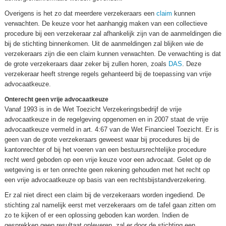
Overigens is het zo dat meerdere verzekeraars een
claim
kunnen
verwachten. De keuze voor het aanhangig maken van een collectieve
procedure bij een verzekeraar zal afhankelijk zijn van de aanmeldingen die
bij de stichting binnenkomen. Uit de aanmeldingen zal blijken wie de
verzekeraars zijn die een claim kunnen verwachten. De verwachting is dat
de grote verzekeraars daar zeker bij zullen horen, zoals
DAS
. Deze
verzekeraar heeft strenge regels gehanteerd bij de toepassing van vrije
advocaatkeuze.
Onterecht geen vrije advocaatkeuze
Vanaf 1993 is in de Wet Toezicht Verzekeringsbedrijf de vrije
advocaatkeuze in de regelgeving opgenomen en in 2007 staat de vrije
advocaatkeuze vermeld in art. 4:67 van de Wet Financieel Toezicht. Er is
geen van de grote verzekeraars geweest waar bij procedures bij de
kantonrechter of bij het voeren van een bestuursrechtelijke procedure
recht werd geboden op een vrije keuze voor een advocaat. Gelet op de
wetgeving is er ten onrechte geen rekening gehouden met het recht op
een vrije advocaatkeuze op basis van een rechtsbijstandverzekering.
Er zal niet direct een claim bij de verzekeraars worden ingediend. De
stichting zal namelijk eerst met verzekeraars om de tafel gaan zitten om
zo te kijken of er een oplossing geboden kan worden. Indien de
gesprekken geen resultaat opleveren, zal er door de stichting een