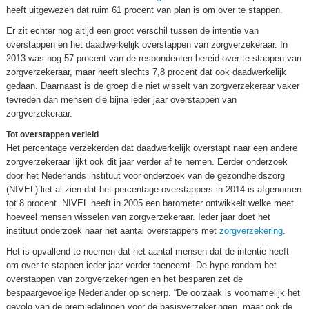
heeft uitgewezen dat ruim 61 procent van plan is om over te stappen.
Er zit echter nog altijd een groot verschil tussen de intentie van
overstappen en het daadwerkelijk overstappen van zorgverzekeraar. In
2013 was nog 57 procent van de respondenten bereid over te stappen van
zorgverzekeraar, maar heeft slechts 7,8 procent dat ook daadwerkelijk
gedaan. Daarnaast is de groep die niet wisselt van zorgverzekeraar vaker
tevreden dan mensen die bijna ieder jaar overstappen van
zorgverzekeraar.
Tot overstappen verleid
Het percentage verzekerden dat daadwerkelijk overstapt naar een andere
zorgverzekeraar lijkt ook dit jaar verder af te nemen. Eerder onderzoek
door het Nederlands instituut voor onderzoek van de gezondheidszorg
(NIVEL) liet al zien dat het percentage overstappers in 2014 is afgenomen
tot 8 procent. NIVEL heeft in 2005 een barometer ontwikkelt welke meet
hoeveel mensen wisselen van zorgverzekeraar. Ieder jaar doet het
instituut onderzoek naar het aantal overstappers met
zorgverzekering
.
Het is opvallend te noemen dat het aantal mensen dat de intentie heeft
om over te stappen ieder jaar verder toeneemt. De hype rondom het
overstappen van zorgverzekeringen en het besparen zet de
bespaargevoelige Nederlander op scherp. “De oorzaak is voornamelijk het
gevolg van de premiedalingen voor de basisverzekeringen, maar ook de