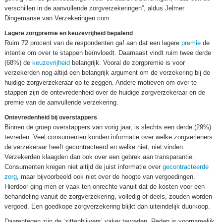
verschillen in de aanvullende zorgverzekeringen”, aldus Jelmer
Dingemanse van Verzekeringen.com.
Lagere zorgpremie en keuzevrijheid bepalend
Ruim 72 procent van de respondenten gaf aan dat een lagere
premie
de
intentie om over te stappen beïnvloedt. Daarnaast vindt ruim twee derde
(68%) de
keuzevrijheid
belangrijk. Vooral de zorgpremie is voor
verzekerden nog altijd een belangrijk argument om de verzekering bij de
huidige zorgverzekeraar op te zeggen. Andere motieven om over te
stappen zijn de ontevredenheid over de huidige zorgverzekeraar en de
premie van de aanvullende verzekering.
Ontevredenheid bij overstappers
Binnen de groep overstappers van vorig jaar, is slechts een derde (29%)
tevreden. Veel consumenten konden informatie over welke zorgverleners
de verzekeraar heeft gecontracteerd en welke niet, niet vinden.
Verzekerden klaagden dan ook over een gebrek aan transparantie.
Consumenten kregen niet altijd de juist informatie over
gecontracteerde
zorg
, maar bijvoorbeeld ook niet over de hoogte van vergoedingen.
Hierdoor ging men er vaak ten onrechte vanuit dat de kosten voor een
behandeling vanuit de zorgverzekering, volledig of deels, zouden worden
vergoed. Een goedkope zorgverzekering blijkt dan uiteindelijk duurkoop.
Daarentegen zijn de ‘zittenblijvers’ vaker tevreden. Reden is voornamelijk