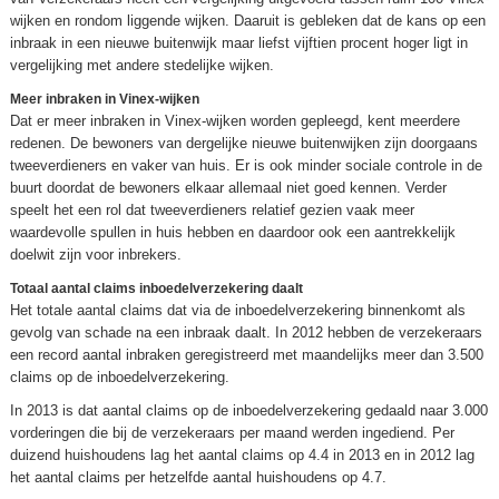
wijken en rondom liggende wijken. Daaruit is gebleken dat de kans op een
inbraak in een nieuwe buitenwijk maar liefst vijftien procent hoger ligt in
vergelijking met andere stedelijke wijken.
Meer inbraken in Vinex-wijken
Dat er meer inbraken in Vinex-wijken worden gepleegd, kent meerdere
redenen. De bewoners van dergelijke nieuwe buitenwijken zijn doorgaans
tweeverdieners en vaker van huis. Er is ook minder sociale controle in de
buurt doordat de bewoners elkaar allemaal niet goed kennen. Verder
speelt het een rol dat tweeverdieners relatief gezien vaak meer
waardevolle spullen in huis hebben en daardoor ook een aantrekkelijk
doelwit zijn voor inbrekers.
Totaal aantal claims inboedelverzekering daalt
Het totale aantal claims dat via de inboedelverzekering binnenkomt als
gevolg van schade na een inbraak daalt. In 2012 hebben de verzekeraars
een record aantal inbraken geregistreerd met maandelijks meer dan 3.500
claims op de inboedelverzekering.
In 2013 is dat aantal claims op de inboedelverzekering gedaald naar 3.000
vorderingen die bij de verzekeraars per maand werden ingediend. Per
duizend huishoudens lag het aantal claims op 4.4 in 2013 en in 2012 lag
het aantal claims per hetzelfde aantal huishoudens op 4.7.