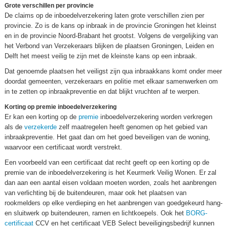
Grote verschillen per provincie
De claims op de inboedelverzekering laten grote verschillen zien per
provincie. Zo is de kans op inbraak in de provincie Groningen het kleinst
en in de provincie Noord-Brabant het grootst. Volgens de vergelijking van
het Verbond van Verzekeraars blijken de plaatsen Groningen, Leiden en
Delft het meest veilig te zijn met de kleinste kans op een inbraak.
Dat genoemde plaatsen het veiligst zijn qua inbraakkans komt onder meer
doordat gemeenten, verzekeraars en politie met elkaar samenwerken om
in te zetten op inbraakpreventie en dat blijkt vruchten af te werpen.
Korting op premie inboedelverzekering
Er kan een korting op de
premie
inboedelverzekering worden verkregen
als de
verzekerde
zelf maatregelen heeft genomen op het gebied van
inbraakpreventie. Het gaat dan om het goed beveiligen van de woning,
waarvoor een certificaat wordt verstrekt.
Een voorbeeld van een certificaat dat recht geeft op een korting op de
premie van de inboedelverzekering is het Keurmerk Veilig Wonen. Er zal
dan aan een aantal eisen voldaan moeten worden, zoals het aanbrengen
van verlichting bij de buitendeuren, maar ook het plaatsen van
rookmelders op elke verdieping en het aanbrengen van goedgekeurd hang-
en sluitwerk op buitendeuren, ramen en lichtkoepels. Ook het
BORG-
certificaat
CCV en het certificaat VEB Select beveiligingsbedrijf kunnen