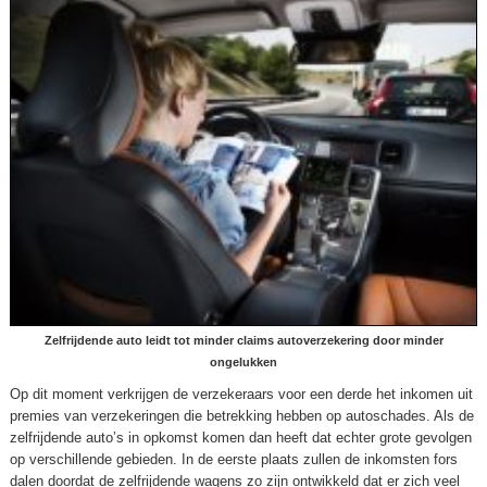
Zelfrijdende auto leidt tot minder claims autoverzekering door minder
ongelukken
Op dit moment verkrijgen de verzekeraars voor een derde het inkomen uit
premies van verzekeringen die betrekking hebben op autoschades. Als de
zelfrijdende auto’s in opkomst komen dan heeft dat echter grote gevolgen
op verschillende gebieden. In de eerste plaats zullen de inkomsten fors
dalen doordat de zelfrijdende wagens zo zijn ontwikkeld dat er zich veel