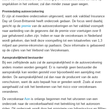
ongelukken in het verkeer, zal dan minder zwaar gaan wegen.
Premiedaling autoverzekering
Er zijn al meerdere onderzoeken uitgevoerd, want ook vakblad Insurance
Day uit Groot-Brittannië heeft onderzoek gedaan. De focus werd daarbij
gericht op de
premie
van de autoverzekeringen en het vakblad voorspelt
naar aanleiding van de gegevens dat de premie voor voertuigen over 8
jaar gehalveerd zullen zijn. Indien er naar de verzekeraars in Nederland
wordt gekeken, dan leidt deze voorspelling tot een totaalverlies van 1,3
miljard aan premie-inkomsten op jaarbasis. Deze informatie is gebaseerd
op de cijfers van het Verbond van Verzekeraars.
Aansprakelijkheid bestuurder
Bij een zelfrijdende auto zal de aansprakelijkheid in de autoverzekering
anders moeten worden geregeld. Er is namelijk geen bestuurder die
aansprakelijk kan worden gesteld voor bijvoorbeeld een aanrijding met
derden. De aansprakelijkheid zal dan naar de producent van de auto
verschuiven, want de auto bepaalt hoe er gereden wordt. Zoals al even
aangehaald zal ook het berekenen van het risico voor verzekeraars
veranderen.
De verzekeraar
Aon
is onlangs begonnen met het uitvoeren van een
onderzoek naar de verzekerbaarheid met betrekking tot het autonoom
rijden. Dit onderzoek wordt door het ministerie van Infrastructuur en Milieu