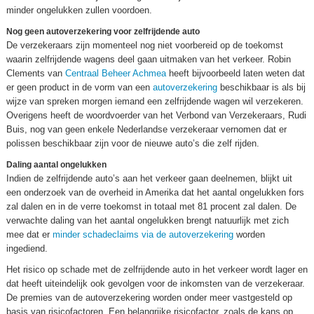
minder ongelukken zullen voordoen.
Nog geen autoverzekering voor zelfrijdende auto
De verzekeraars zijn momenteel nog niet voorbereid op de toekomst
waarin zelfrijdende wagens deel gaan uitmaken van het verkeer. Robin
Clements van
Centraal Beheer Achmea
heeft bijvoorbeeld laten weten dat
er geen product in de vorm van een
autoverzekering
beschikbaar is als bij
wijze van spreken morgen iemand een zelfrijdende wagen wil verzekeren.
Overigens heeft de woordvoerder van het Verbond van Verzekeraars, Rudi
Buis, nog van geen enkele Nederlandse verzekeraar vernomen dat er
polissen beschikbaar zijn voor de nieuwe auto’s die zelf rijden.
Daling aantal ongelukken
Indien de zelfrijdende auto’s aan het verkeer gaan deelnemen, blijkt uit
een onderzoek van de overheid in Amerika dat het aantal ongelukken fors
zal dalen en in de verre toekomst in totaal met 81 procent zal dalen. De
verwachte daling van het aantal ongelukken brengt natuurlijk met zich
mee dat er
minder schadeclaims via de autoverzekering
worden
ingediend.
Het risico op schade met de zelfrijdende auto in het verkeer wordt lager en
dat heeft uiteindelijk ook gevolgen voor de inkomsten van de verzekeraar.
De premies van de autoverzekering worden onder meer vastgesteld op
basis van risicofactoren. Een belangrijke risicofactor, zoals de kans op