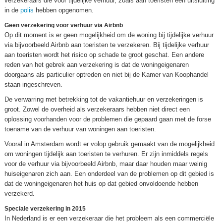
verzekeraars die voor tijdelijke verhuur, zoals aan toeristen een uitsluiting
in de
polis
hebben opgenomen.
Geen verzekering voor verhuur via Airbnb
Op dit moment is er geen mogelijkheid om de woning bij tijdelijke verhuur
via bijvoorbeeld Airbnb aan toeristen te verzekeren. Bij tijdelijke verhuur
aan toeristen wordt het risico op schade te groot geschat. Een andere
reden van het gebrek aan verzekering is dat de woningeigenaren
doorgaans als particulier optreden en niet bij de Kamer van Koophandel
staan ingeschreven.
De verwarring met betrekking tot de vakantiehuur en verzekeringen is
groot. Zowel de overheid als verzekeraars hebben niet direct een
oplossing voorhanden voor de problemen die gepaard gaan met de forse
toename van de verhuur van woningen aan toeristen.
Vooral in Amsterdam wordt er volop gebruik gemaakt van de mogelijkheid
om woningen tijdelijk aan toeristen te verhuren. Er zijn inmiddels regels
voor de verhuur via bijvoorbeeld Airbnb, maar daar houden maar weinig
huiseigenaren zich aan. Een onderdeel van de problemen op dit gebied is
dat de woningeigenaren het huis op dat gebied onvoldoende hebben
verzekerd.
Speciale verzekering in 2015
In Nederland is er een verzekeraar die het probleem als een commerciële