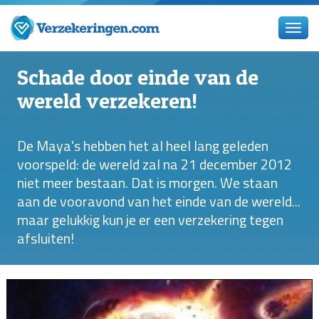
Schade door einde van de
wereld verzekeren!
De Maya's hebben het al heel lang geleden
voorspeld: de wereld zal na 21 december 2012
niet meer bestaan. Dat is morgen. We staan
aan de vooravond van het einde van de wereld...
maar gelukkig kun je er een verzekering tegen
afsluiten!