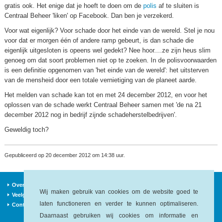
gratis ook. Het enige dat je hoeft te doen om de
polis
af te sluiten is
Centraal Beheer 'liken' op Facebook. Dan ben je verzekerd.
Voor wat eigenlijk? Voor schade door het einde van de wereld. Stel je nou
voor dat er morgen één of andere ramp gebeurt, is dan schade die
eigenlijk uitgesloten is opeens wel gedekt? Nee hoor....ze zijn heus slim
genoeg om dat soort problemen niet op te zoeken. In de polisvoorwaarden
is een definitie opgenomen van 'het einde van de wereld': het uitsterven
van de mensheid door een totale vernietiging van de planeet aarde.
Het melden van schade kan tot en met 24 december 2012, en voor het
oplossen van de schade werkt Centraal Beheer samen met 'de na 21
december 2012 nog in bedrijf zijnde schadeherstelbedrijven'.
Geweldig toch?
Gepubliceerd op 20 december 2012 om 14:38 uur.
Over ons
Verzekeraars
Nieuws
Wij maken gebruik van cookies om de website goed te
Veelgestelde vragen
Begrippen
Sitemap
laten functioneren en verder te kunnen optimaliseren.
Contact
Daarnaast gebruiken wij cookies om informatie en