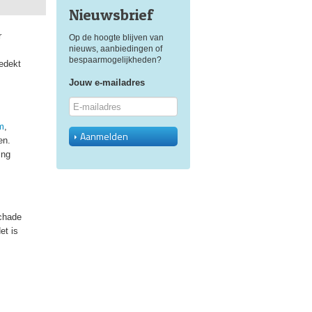
Nieuwsbrief
r
Op de hoogte blijven van
nieuws, aanbiedingen of
bespaarmogelijkheden?
edekt
Jouw e-mailadres
m
,
Aanmelden
en.
ing
schade
et is