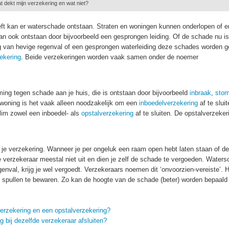
 dekt mijn verzekering en wat niet?
eft kan er waterschade ontstaan. Straten en woningen kunnen onderlopen of e
 ook ontstaan door bijvoorbeeld een gesprongen leiding. Of de schade nu is
ng van hevige regenval of een gesprongen waterleiding deze schades worden g
ekering
. Beide verzekeringen worden vaak samen onder de noemer
ing tegen schade aan je huis, die is ontstaan door bijvoorbeeld
inbraak
,
stor
woning is het vaak alleen noodzakelijk om een
inboedelverzekering
af te sluit
lim zowel een inboedel- als
opstalverzekering
af te sluiten. De opstalverzeker
 je verzekering. Wanneer je per ongeluk een raam open hebt laten staan of de
 verzekeraar meestal niet uit en dien je zelf de schade te vergoeden. Water
nval, krijg je wel vergoedt. Verzekeraars noemen dit ‘onvoorzien-vereiste’. H
 spullen te bewaren. Zo kan de hoogte van de schade (beter) worden bepaald
verzekering en een opstalverzekering?
 bij dezelfde verzekeraar afsluiten?