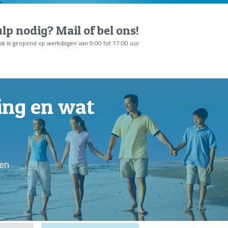
lp nodig?
Mail of bel ons
!
sk is geopend op werkdagen van 9:00 tot 17:00 uur
ing en wat
pen