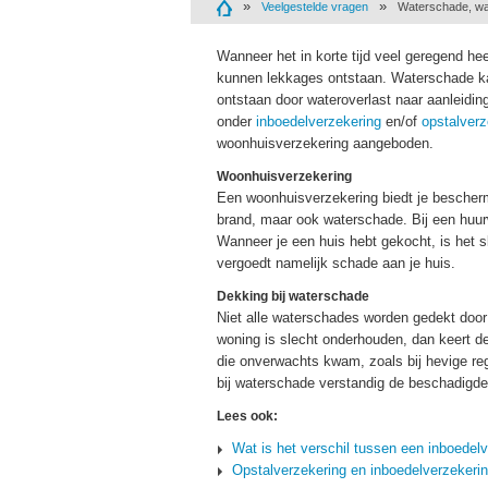
Veelgestelde vragen
Waterschade, wat
Wanneer het in korte tijd veel geregend he
kunnen lekkages ontstaan. Waterschade kan
ontstaan door wateroverlast naar aanleidi
onder
inboedelverzekering
en/of
opstalverz
woonhuisverzekering aangeboden.
Woonhuisverzekering
Een woonhuisverzekering biedt je bescherm
brand, maar ook waterschade. Bij een huur
Wanneer je een huis hebt gekocht, is het s
vergoedt namelijk schade aan je huis.
Dekking bij waterschade
Niet alle waterschades worden gedekt door
woning is slecht onderhouden, dan keert de
die onverwachts kwam, zoals bij hevige rege
bij waterschade verstandig de beschadigde
Lees ook:
Wat is het verschil tussen een inboedel
Opstalverzekering en inboedelverzekering