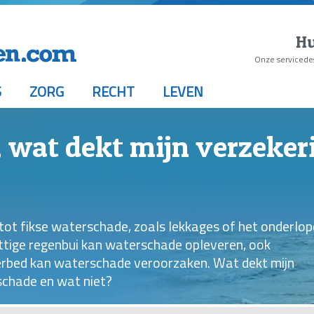
Hu
Onze servicede
S
ZORG
RECHT
LEVEN
 wat dekt mijn verzeker
n tot fikse waterschade, zoals lekkages of het onderlo
pittige regenbui kan waterschade opleveren, ook
erbed kan waterschade veroorzaken. Wat dekt mijn
rschade en wat niet?