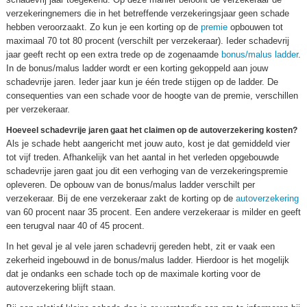
verzekeringnemers die in het betreffende verzekeringsjaar geen schade
hebben veroorzaakt. Zo kun je een korting op de
premie
opbouwen tot
maximaal 70 tot 80 procent (verschilt per verzekeraar). Ieder schadevrij
jaar geeft recht op een extra trede op de zogenaamde
bonus/malus ladder
.
In de bonus/malus ladder wordt er een korting gekoppeld aan jouw
schadevrije jaren. Ieder jaar kun je één trede stijgen op de ladder. De
consequenties van een schade voor de hoogte van de premie, verschillen
per verzekeraar.
Hoeveel schadevrije jaren gaat het claimen op de autoverzekering kosten?
Als je schade hebt aangericht met jouw auto, kost je dat gemiddeld vier
tot vijf treden. Afhankelijk van het aantal in het verleden opgebouwde
schadevrije jaren gaat jou dit een verhoging van de verzekeringspremie
opleveren. De opbouw van de bonus/malus ladder verschilt per
verzekeraar. Bij de ene verzekeraar zakt de korting op de
autoverzekering
van 60 procent naar 35 procent. Een andere verzekeraar is milder en geeft
een terugval naar 40 of 45 procent.
In het geval je al vele jaren schadevrij gereden hebt, zit er vaak een
zekerheid ingebouwd in de bonus/malus ladder. Hierdoor is het mogelijk
dat je ondanks een schade toch op de maximale korting voor de
autoverzekering blijft staan.