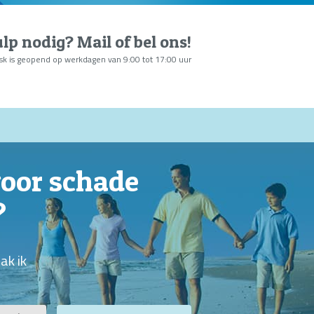
lp nodig?
Mail of bel ons
!
sk is geopend op werkdagen van 9:00 tot 17:00 uur
voor schade
?
ak ik