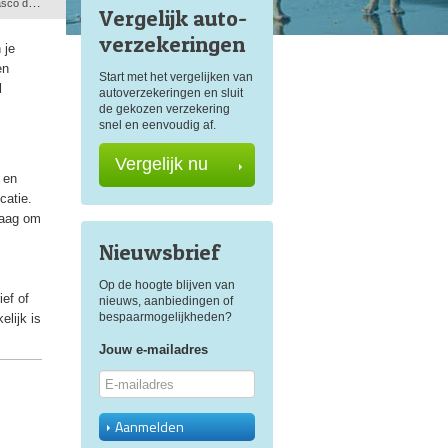
ekking?
Vergelijk auto
-
verzekeringen
 je
en
Start met het vergelijken van
l
autoverzekeringen en sluit
de gekozen verzekering
snel en eenvoudig af.
Vergelijk nu
 en
catie.
raag om
Nieuwsbrief
Op de hoogte blijven van
ef of
nieuws, aanbiedingen of
bespaarmogelijkheden?
elijk is
Jouw e-mailadres
Aanmelden