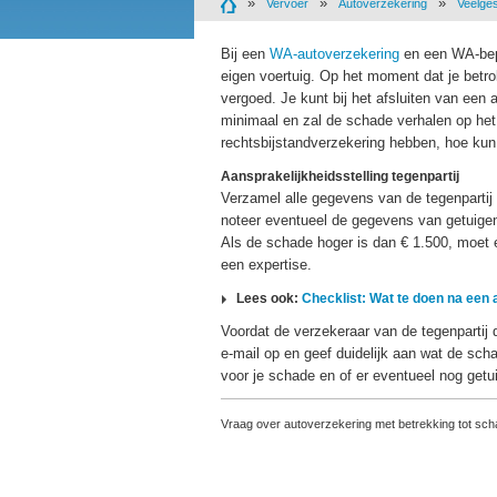
Vervoer
Autoverzekering
Veelge
Bij een
WA-autoverzekering
en een WA-be
eigen voertuig. Op het moment dat je betr
vergoed. Je kunt bij het afsluiten van een
minimaal en zal de schade verhalen op he
rechtsbijstandverzekering hebben, hoe kun
Aansprakelijkheidsstelling tegenpartij
Verzamel alle gegevens van de tegenpartij
noteer eventueel de gegevens van getuigen
Als de schade hoger is dan € 1.500, moet 
een expertise.
Lees ook:
Checklist: Wat te doen na een
Voordat de verzekeraar van de tegenpartij 
e-mail op en geef duidelijk aan wat de scha
voor je schade en of er eventueel nog get
Vraag over autoverzekering met betrekking tot scha