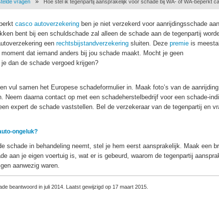
stelde vragen
Hoe stel ik tegenpartij aansprakelijk voor schade bij WA- of WA-beperkt casco d
perkt
casco
autoverzekering
ben je niet verzekerd voor aanrijdingsschade aan
okken bent bij een schuldschade zal alleen de schade aan de tegenpartij word
 autoverzekering een
rechtsbijstandverzekering
sluiten. Deze
premie
is meesta
t moment dat iemand anders bij jou schade maakt. Mocht je geen
 je dan de schade vergoed krijgen?
 en vul samen het Europese schadeformulier in. Maak foto’s van de aanrijding
. Neem daarna contact op met een schadeherstelbedrijf voor een schade-indi
een expert de schade vaststellen. Bel de verzekeraar van de tegenpartij en v
 auto-ongeluk?
de schade in behandeling neemt, stel je hem eerst aansprakelijk. Maak een bri
de aan je eigen voertuig is, wat er is gebeurd, waarom de tegenpartij aansprak
uigen aanwezig waren.
de beantwoord in juli 2014. Laatst gewijzigd op 17 maart 2015.