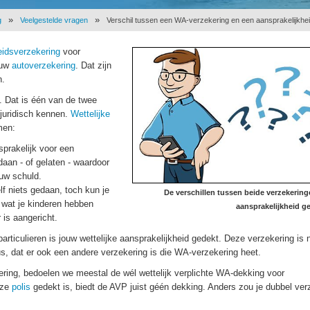
g
Veelgestelde vragen
Verschil tussen een WA-verzekering en een aansprakelijkheidsverze
eidsverzekering
voor
ouw
autoverzekering
. Dat zijn
n.
. Dat is één van de twee
juridisch kennen.
Wettelijke
men:
sprakelijk voor een
edaan - of gelaten - waardoor
ouw schuld.
elf niets gedaan, toch kun je
De verschillen tussen beide verzekerin
s wat je kinderen hebben
aansprakelijkheid ge
 is aangericht.
rticulieren is jouw wettelijke aansprakelijkheid gedekt. Deze verzekering is n
dus, dat er ook een andere verzekering is die WA-verzekering heet.
ing, bedoelen we meestal de wél wettelijk verplichte WA-dekking voor
eze
polis
gedekt is, biedt de AVP juist géén dekking. Anders zou je dubbel ver