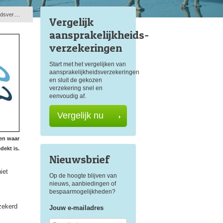
kering?
Vergelijk
aansprakelijkheids
-
verzekeringen
Start met het vergelijken van
aansprakelijkheidsverzekeringen
en sluit de gekozen
verzekering snel en
eenvoudig af.
Vergelijk nu
gen waar
dekt is.
Nieuwsbrief
iet
Op de hoogte blijven van
nieuws, aanbiedingen of
bespaarmogelijkheden?
zekerd
Jouw e-mailadres