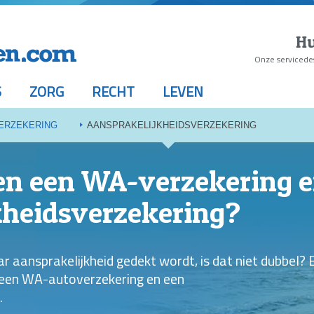
Hu
Onze servicede
S
ZORG
RECHT
LEVEN
ERZEKERING
AANSPRAKELIJKHEIDSVERZEKERING
sen een WA-verzekering 
kheidsverzekering?
r aansprakelijkheid gedekt wordt, is dat niet dubbel? 
n een WA-autoverzekering en een
.