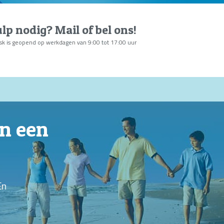
lp nodig?
Mail of bel ons
!
sk is geopend op werkdagen van 9:00 tot 17:00 uur
en een
En