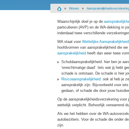
Wonen
Aansprakelijkheidsverzekerin
Waarschijnlijk doel je op de
aansprakelijkh
particulieren (AVP) en de WA-dekking in j
inderdaad twee verschillende verzekeringe
WA staat voor
Wettelijke Aansprakelijkheid
hoofdvormen van aansprakelijkheid die we 
aansprakelijkheid
heeft dan weer twee vor
Schuldaansprakelijkheid: hier ben je aan
'onrechtmatige daad'. Iets wat jij hebt g
schade is ontstaan. De schade is hier j
Risicoaansprakelijkheid
: ook al heb je z
aansprakelijk zijn. Bijvoorbeeld voor iet
gedaan, of schade die door jouw huisdier
Op de aansprakelijkheidsverzekering voor pa
wettelijk verplicht. Behoorlijk verwarrend 
Als we het hebben over de WA-autoverzeker
autobezitters. Voor de schade die onder d
zijn.