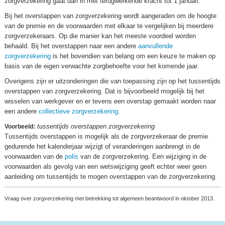
zorgverzekering gaat dan in met terugwerkende kracht tot 1 januari.
Bij het overstappen van zorgverzekering wordt aangeraden om de hoogte
van de premie en de voorwaarden met elkaar te vergelijken bij meerdere
zorgverzekeraars. Op die manier kan het meeste voordeel worden
behaald. Bij het overstappen naar een andere
aanvullende
zorgverzekering
is het bovendien van belang om een keuze te maken op
basis van de eigen verwachte zorgbehoefte voor het komende jaar.
Overigens zijn er uitzonderingen die van toepassing zijn op het tussentijds
overstappen van zorgverzekering. Dat is bijvoorbeeld mogelijk bij het
wisselen van werkgever en er tevens een overstap gemaakt worden naar
een andere
collectieve zorgverzekering
.
tussentijds overstappen zorgverzekering
Voorbeeld:
Tussentijds overstappen is mogelijk als de zorgverzekeraar de premie
gedurende het kalenderjaar wijzigt of veranderingen aanbrengt in de
voorwaarden van de
polis
van de zorgverzekering. Een wijziging in de
voorwaarden als gevolg van een wetswijziging geeft echter weer geen
aanleiding om tussentijds te mogen overstappen van de zorgverzekering.
Vraag over zorgverzekering met betrekking tot algemeen beantwoord in oktober 2013.