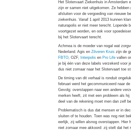
Het Slotervaart Ziekenhuis in Amsterdam 
zijn er samen niet uitgekomen. Ze hebben
afsluiten voor de vergoeding van nieuwe be
ziekenhuis. Vanaf 1 april 2013 kunnen kl
naturapolis er niet meer terecht. Lopende
voortgezet worden, en ook voor spoedeise
bij het Slotervaart terecht.
Achmea is de moeder van nogal wat zorgve
Nederland. Agis en
Zilveren Kruis
zijn de g
FBTO
, OZF,
Interpolis
en
Pro Life
vallen o
je bij één van deze labels verzekerd voor j
dus niet zomaar naar het Slotervaart toe s
De timing van dit verhaal is ronduit ongel
februari werd het gecommuniceerd naar de
Gevolg: overstappen naar een andere verze
merken heeft, zit met een probleem als hij
deel van de rekening moet men dan zelf be
Problematisch is dus dat mensen er in de
sluiten of te houden. Toen was nog niet bek
eerlijk, zij willen alsnog overstappen. Hie
niet zomaar mee akkoord: zij stelt dat het