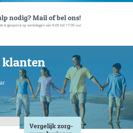
lp nodig?
Mail of bel ons
!
sk is geopend op werkdagen van 9:00 tot 17:00 uur
 klanten
ar
Vergelijk zorg
-