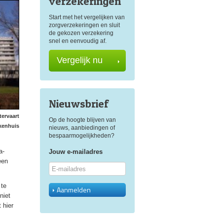
verzekeringen
Start met het vergelijken van
zorgverzekeringen en sluit
de gekozen verzekering
snel en eenvoudig af.
Vergelijk nu
Nieuwsbrief
ervaart
Op de hoogte blijven van
kenhuis
nieuws, aanbiedingen of
bespaarmogelijkheden?
a-
Jouw e-mailadres
een
 te
Aanmelden
niet
 hier