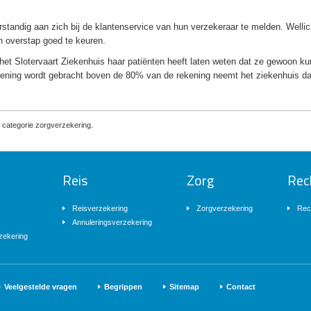
rstandig aan zich bij de klantenservice van hun verzekeraar te melden. Wellic
n overstap goed te keuren.
het Slotervaart Ziekenhuis haar patiënten heeft laten weten dat ze gewoon k
kening wordt gebracht boven de 80% van de rekening neemt het ziekenhuis d
 categorie zorgverzekering.
Reis
Zorg
Rec
Reisverzekering
Zorgverzekering
Rec
Annuleringsverzekering
zekering
Veelgestelde vragen
Begrippen
Sitemap
Contact