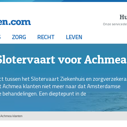
Hu
Onze servicede
S
ZORG
RECHT
LEVEN
 Slotervaart voor Achmea
t tussen het Slotervaart Ziekenhuis en zorgverzekera
at Achmea klanten niet meer naar dat Amsterdamse
 behandelingen. Een dieptepunt in de
r Achmea klanten