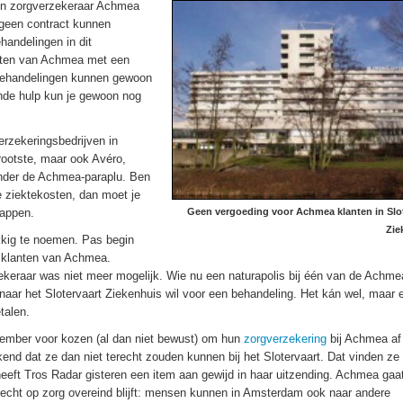
en zorgverzekeraar Achmea
 geen contract kunnen
handelingen in dit
anten van Achmea met een
 behandelingen kunnen gewoon
nde hulp kun je gewoon nog
rzekeringsbedrijven in
rootste, maar ook Avéro,
nder de Achmea-paraplu. Ben
e ziektekosten, dan moet je
tappen.
Geen vergoeding voor Achmea klanten in Slot
Zie
ukkig te noemen. Pas begin
 klanten van Achmea.
keraar was niet meer mogelijk. Wie nu een naturapolis bij één van de Achme
 naar het Slotervaart Ziekenhuis wil voor een behandeling. Het kán wel, maar 
talen.
cember voor kozen (al dan niet bewust) om hun
zorgverzekering
bij Achmea af
end dat ze dan niet terecht zouden kunnen bij het Slotervaart. Dat vinden ze 
r heeft Tros Radar gisteren een item aan gewijd in haar uitzending. Achmea gaat
 recht op zorg overeind blijft: mensen kunnen in Amsterdam ook naar andere