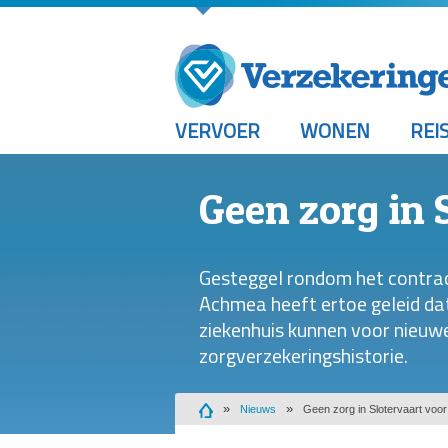
VERVOER
WONEN
REI
Geen zorg in
Gesteggel rondom het contrac
Achmea heeft ertoe geleid d
ziekenhuis kunnen voor nieuwe
zorgverzekeringshistorie.
Nieuws
Geen zorg in Slotervaart voo