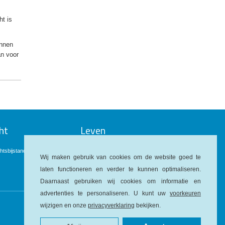
ht is
unnen
an voor
ht
Leven
htsbijstandverzekering
Uitvaartverzekering
Wij maken gebruik van cookies om de website goed te
laten functioneren en verder te kunnen optimaliseren.
Daarnaast gebruiken wij cookies om informatie en
advertenties te personaliseren. U kunt uw
voorkeuren
wijzigen en onze
privacyverklaring
bekijken.
Vind ons op: