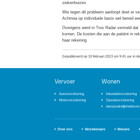
ziekenhuizen.
Wie tegen dit probleem aanloopt doet er ve
Achmea op individuele basis wel bereid ee
Overigens werd in Tros Radar vermeld dat 
komen. De kosten die aan de patiënt in re
haar rekening.
Gepubliceerd op 19 februari 2013 om 9:41 uur in de
Vervoer
Wonen
Autoverzekering
Inboedelverzekering
Motorverzekering
Opstalverzekering
Aansprakelijkheidsver
Over ons
Verzekeraars
Nieuws