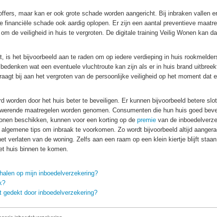
toffers, maar kan er ook grote schade worden aangericht. Bij inbraken vallen e
 financiële schade ook aardig oplopen. Er zijn een aantal preventieve maatr
 de veiligheid in huis te vergroten. De digitale training Veilig Wonen kan da
ekt, is het bijvoorbeeld aan te raden om op iedere verdieping in huis rookmelder
 bedenken wat een eventuele vluchtroute kan zijn als er in huis brand uitbreek
aagt bij aan het vergroten van de persoonlijke veiligheid op het moment dat e
 worden door het huis beter te beveiligen. Er kunnen bijvoorbeeld betere slo
akwerende maatregelen worden genomen. Consumenten die hun huis goed beve
Wonen beschikken, kunnen voor een korting op de
premie
van de inboedelverze
 algemene tips om inbraak te voorkomen. Zo wordt bijvoorbeeld altijd aanger
et verlaten van de woning. Zelfs aan een raam op een klein kiertje blijft staan
et huis binnen te komen.
rhalen op mijn inboedelverzekering?
k?
t gedekt door inboedelverzekering?