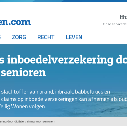
Hu
Onze servicede
S
ZORG
RECHT
LEVEN
 inboedelverzekering do
 senioren
 slachtoffer van brand, inbraak, babbeltrucs en
 claims op inboedelverzekeringen kan afnemen als ou
 Veilig Wonen volgen.
ing door digitale training voor senioren