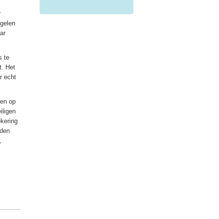
r
egelen
ar
s te
t. Het
r echt
ten op
iligen
kering
aden
,