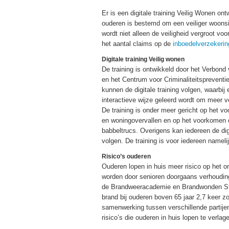
Er is een digitale training Veilig Wonen ont
ouderen is bestemd om een veiliger woonsi
wordt niet alleen de veiligheid vergroot vo
het aantal claims op de
inboedelverzekerin
Digitale training Veilig wonen
De training is ontwikkeld door het Verbon
en het Centrum voor Criminaliteitspreventie
kunnen de digitale training volgen, waarbij
interactieve wijze geleerd wordt om meer ve
De training is onder meer gericht op het 
en woningovervallen en op het voorkomen 
babbeltrucs. Overigens kan iedereen de dig
volgen. De training is voor iedereen namelij
Risico’s ouderen
Ouderen lopen in huis meer risico op het 
worden door senioren doorgaans verhouding
de Brandweeracademie en Brandwonden Stich
brand bij ouderen boven 65 jaar 2,7 keer zo 
samenwerking tussen verschillende partijen
risico’s die ouderen in huis lopen te verlag