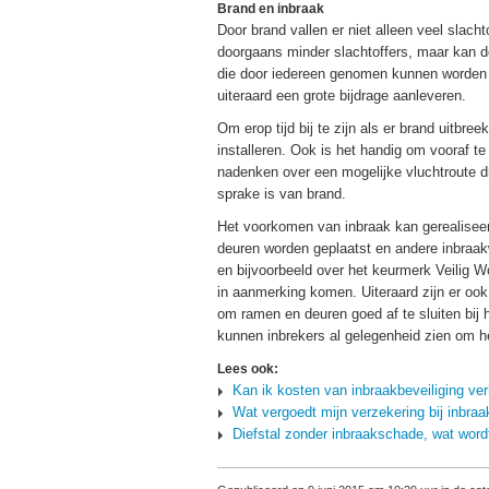
Brand en inbraak
Door brand vallen er niet alleen veel slach
doorgaans minder slachtoffers, maar kan de
die door iedereen genomen kunnen worden om
uiteraard een grote bijdrage aanleveren.
Om erop tijd bij te zijn als er brand uitbre
installeren. Ook is het handig om vooraf te
nadenken over een mogelijke vluchtroute dr
sprake is van brand.
Het voorkomen van inbraak kan gerealiseerd
deuren worden geplaatst en andere inbra
en bijvoorbeeld over het keurmerk Veilig 
in aanmerking komen. Uiteraard zijn er ook
om ramen en deuren goed af te sluiten bij h
kunnen inbrekers al gelegenheid zien om h
Lees ook:
Kan ik kosten van inbraakbeveiliging ve
Wat vergoedt mijn verzekering bij inbraa
Diefstal zonder inbraakschade, wat word