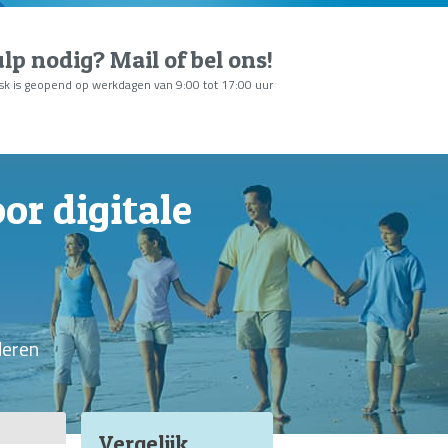
lp nodig?
Mail of bel ons
!
sk is geopend op werkdagen van 9:00 tot 17:00 uur
or digitale
deren
Vergelijk