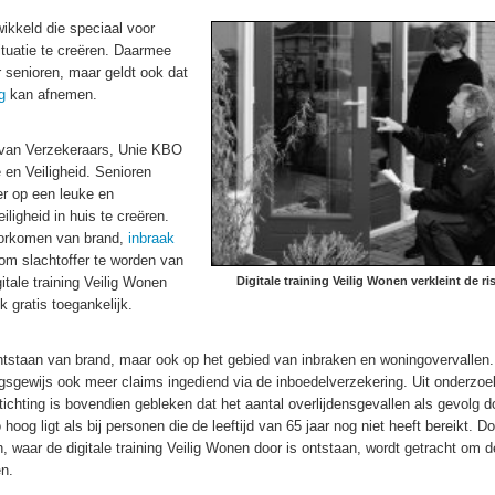
wikkeld die speciaal voor
tuatie te creëren. Daarmee
or senioren, maar geldt ook dat
g
kan afnemen.
d van Verzekeraars, Unie KBO
 en Veiligheid. Senioren
 er op een leuke en
iligheid in huis te creëren.
voorkomen van brand,
inbraak
om slachtoffer te worden van
itale training Veilig Wonen
Digitale training Veilig Wonen verkleint de ris
k gratis toegankelijk.
ontstaan van brand, maar ook op het gebied van inbraken en woningovervallen.
sgewijs ook meer claims ingediend via de inboedelverzekering. Uit onderzoe
ting is bovendien gebleken dat het aantal overlijdensgevallen als gevolg d
hoog ligt als bij personen die de leeftijd van 65 jaar nog niet heeft bereikt. D
, waar de digitale training Veilig Wonen door is ontstaan, wordt getracht om d
en.