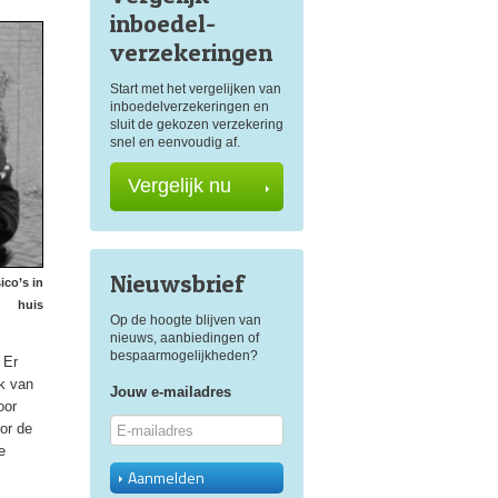
inboedel
-
verzekeringen
Start met het vergelijken van
inboedelverzekeringen en
sluit de gekozen verzekering
snel en eenvoudig af.
Vergelijk nu
Nieuwsbrief
ico’s in
huis
Op de hoogte blijven van
nieuws, aanbiedingen of
bespaarmogelijkheden?
 Er
k van
Jouw e-mailadres
oor
oor de
e
Aanmelden